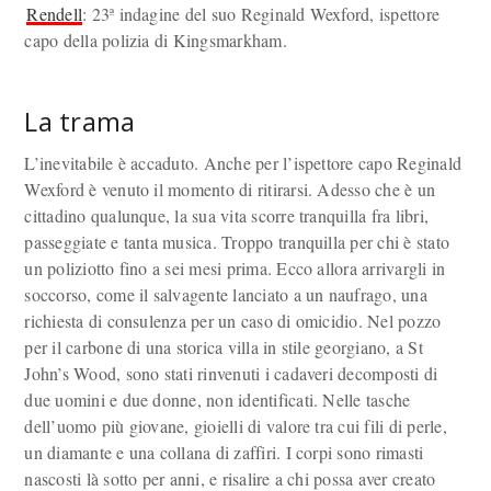
Rendell
: 23ª indagine del suo Reginald Wexford, ispettore
capo della polizia di Kingsmarkham.
La trama
L’inevitabile è accaduto. Anche per l’ispettore capo Reginald
Wexford è venuto il momento di ritirarsi. Adesso che è un
cittadino qualunque, la sua vita scorre tranquilla fra libri,
passeggiate e tanta musica. Troppo tranquilla per chi è stato
un poliziotto fino a sei mesi prima. Ecco allora arrivargli in
soccorso, come il salvagente lanciato a un naufrago, una
richiesta di consulenza per un caso di omicidio. Nel pozzo
per il carbone di una storica villa in stile georgiano, a St
John’s Wood, sono stati rinvenuti i cadaveri decomposti di
due uomini e due donne, non identificati. Nelle tasche
dell’uomo più giovane, gioielli di valore tra cui fili di perle,
un diamante e una collana di zaffiri. I corpi sono rimasti
nascosti là sotto per anni, e risalire a chi possa aver creato