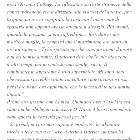
era l’Orcadia Cottage. La riflessione su certe stranezze della
contemporaneità era indirizzata alla Harriet del quadro, per
la quale lui aveva comprato la casa con l’intenzione di
sposarla non appena avesse ottenuto il divorzio. Più avanti,
quando la passione si era raffreddata e loro due erano
marito e moglie, le confessò che il matrimonio era stato un
po’ un ripiego. “Ti ho sposata perché sono un uomo d’onore
e tu eri la mia amante. Qualcuno dirà che le mie idee sono
d’altri tempi, ma io contesto una simile critica. Il
cambiamento apparente è solo superficiale. Mi sono detto
che nessuno avrebbe voluto raccattare i miei avanzi e così,
per il tuo bene, era opportuno che io facessi di te una donna
onesta.”
Prima era sposato con Anthea. Quando l’aveva lasciata era
stato anche obbligato a lasciare O’Hara, il loro cane, ed era
stata questa la cosa più penosa per lui
.
“Se prendi in casa una cagna, è implicito che abbaiare
tocchi a lei e non a te” aveva detto a Harriet, quando lei
aveva protestato perché lui aveva scaricato interamente sulle