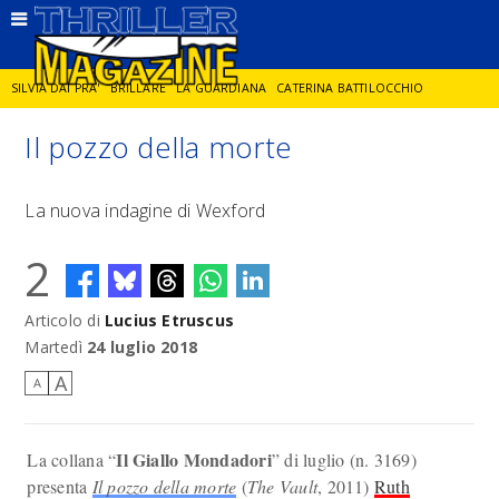
SILVIA DAI PRA'
BRILLARE
LA GUARDIANA
CATERINA BATTILOCCHIO
Il pozzo della morte
JORGE DIAZ
LA SPIA
DELITTO IN CORNICE
GIANCARLO DE CATALDO
La nuova indagine di Wexford
DIEGO ZANDEL
GLI ANNI DI PIETRA
2
Articolo di
Lucius Etruscus
Martedì
24 luglio 2018
A
A
Il Giallo Mondadori
La collana “
” di luglio (n. 3169)
presenta
Il pozzo della morte
(
The Vault
, 2011)
Ruth