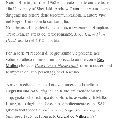
Nato a Birmingham nel 1968 e laureato in letteratura e teatro
alla University of Sheffield,
Andrew Grant
ha lavorato come
dirigente nel settore delle telecomunicazioni. L’autore vive
nel Regno Unito con la sua famiglia.
Non rimane che goderci questa nuova avventura del capitano
Trevellyan, in attesa del terzo romanzo,
More Harm Than
Good
, uscito nel 2012 in patria.
Per la serie “I racconti di Segretissimo”, è presente nel
volume l’atteso ritorno di un apprezzato autore come
Rey
Molina
che, con
Hasta luego, Nicaragua!
, torna a raccontarci
le imprese del suo personaggio: el Asesino.
Arriva in edicola anche il nuovo numero della collana
Segretissimo SAS
, “figlia” della titolare mondadoriana
impegnata nella ristampa delle storiche avventure di Malko
Linge, noto dagli anni Sessanta semplicemente come SAS.
Questa volta tocca a
Ordine a Santiago
(
L’ordre règne à
Santiago
, 1975) del consueto
Gérard de Villiers
: 39ª