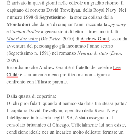
È arrivato in questi giorni nelle edicole un gradito ritorno: il
capitano di corvetta David Trevellyan, della Royal Navy. Nel
Segretissimo
numero 1598 di
- la storica collana della
Mondadori
che da più di cinquant’anni racconta la
spy story
e l’
action thriller
a generazioni di lettori - troviamo infatti
Muori due volte
(
Die Twice
, 2010) di
Andrew Grant
, seconda
avventura del personaggio già incontrato l’anno scorso
(Segretissimo n. 1591) nel romanzo
Nemico di stato
(
Even
,
2009).
Ricordiamo che Andrew Grant è il fratello del celebre
Lee
Child
: è sicuramente meno prolifico ma non sfigura al
confronto con l’illustre parente.
Dalla quarta di copertina:
Di chi puoi fidarti quando il nemico sta dalla tua stessa parte?
Il capitano David Trevellyan, operativo della Royal Navy
Intelligence in trasferta negli USA, è stato assegnato al
consolato britannico di Chicago. Ufficialmente lui non esiste,
condizione ideale per un incarico molto delicato: fermare un