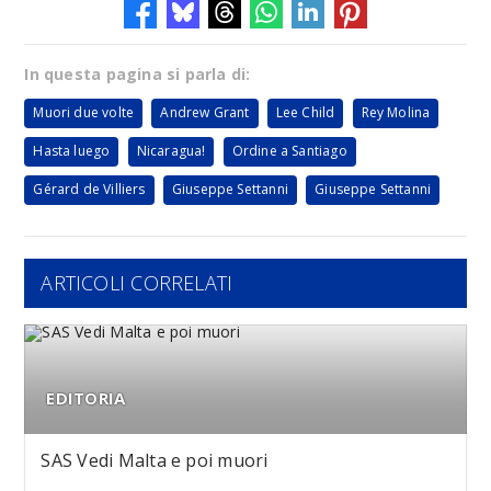
In questa pagina si parla di:
Muori due volte
Andrew Grant
Lee Child
Rey Molina
Hasta luego
Nicaragua!
Ordine a Santiago
Gérard de Villiers
Giuseppe Settanni
Giuseppe Settanni
ARTICOLI CORRELATI
EDITORIA
SAS Vedi Malta e poi muori