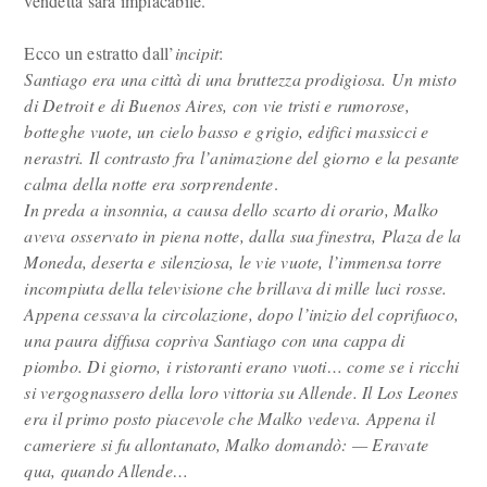
vendetta sarà implacabile.
Ecco un estratto dall’
incipit
:
Santiago era una città di una bruttezza prodigiosa. Un misto
di Detroit e di Buenos Aires, con vie tristi e rumorose,
botteghe vuote, un cielo basso e grigio, edifici massicci e
nerastri. Il contrasto fra l’animazione del giorno e la pesante
calma della notte era sorprendente
.
In preda a insonnia, a causa dello scarto di orario, Malko
aveva osservato in piena notte, dalla sua finestra, Plaza de la
Moneda, deserta e silenziosa, le vie vuote, l’immensa torre
incompiuta della televisione che brillava di mille luci rosse.
Appena cessava la circolazione, dopo l’inizio del coprifuoco,
una paura diffusa copriva Santiago con una cappa di
piombo. Di giorno, i ristoranti erano vuoti… come se i ricchi
si vergognassero della loro vittoria su Allende. Il Los Leones
era il primo posto piacevole che Malko vedeva. Appena il
cameriere si fu allontanato, Malko domandò: — Eravate
qua, quando Allende…