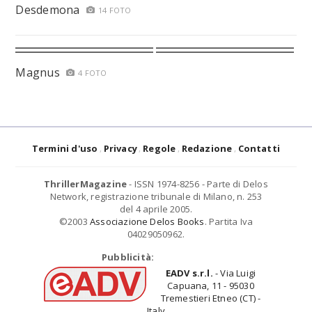
Desdemona
14 FOTO
Magnus
4 FOTO
Termini d'uso
Privacy
Regole
Redazione
Contatti
ThrillerMagazine
- ISSN 1974-8256 - Parte di Delos
Network, registrazione tribunale di Milano, n. 253
del 4 aprile 2005.
©2003
Associazione Delos Books
. Partita Iva
04029050962.
Pubblicità:
EADV s.r.l.
- Via Luigi
Capuana, 11 - 95030
Tremestieri Etneo (CT) -
Italy