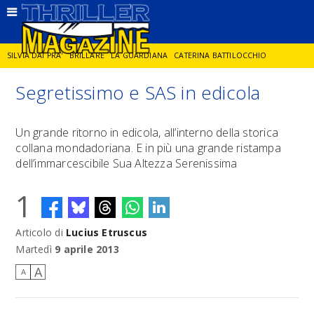
SILVIA DAI PRA'
BRILLARE
LA GUARDIANA
CATERINA BATTILOCCHIO
Segretissimo e SAS in edicola
JORGE DIAZ
LA SPIA
DELITTO IN CORNICE
GIANCARLO DE CATALDO
Un grande ritorno in edicola, all’interno della storica
collana mondadoriana. E in più una grande ristampa
DIEGO ZANDEL
GLI ANNI DI PIETRA
dell’immarcescibile Sua Altezza Serenissima
1
Articolo di
Lucius Etruscus
Martedì
9 aprile 2013
A
A