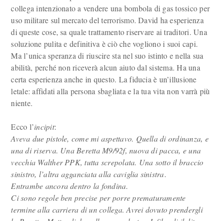
collega intenzionato a vendere una bombola di gas tossico per
uso militare sul mercato del terrorismo. David ha esperienza
di queste cose, sa quale trattamento riservare ai traditori. Una
soluzione pulita e definitiva è ciò che vogliono i suoi capi.
Ma l’unica speranza di riuscire sta nel suo istinto e nella sua
abilità, perché non riceverà alcun aiuto dal sistema. Ha una
certa esperienza anche in questo. La fiducia è un’illusione
letale: affidati alla persona sbagliata e la tua vita non varrà più
niente.
Ecco l’
incipit
:
Aveva due pistole, come mi aspettavo. Quella di ordinanza, e
una di riserva. Una Beretta M9/92f, nuova di pacca, e una
vecchia Walther PPK, tutta screpolata. Una sotto il braccio
sinistro, l’altra agganciata alla caviglia sinistra
.
Entrambe ancora dentro la fondina
.
Ci sono regole ben precise per porre prematuramente
termine alla carriera di un collega. Avrei dovuto prendergli