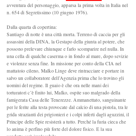
avventura del personaggio, apparsa la prima volta in Italia nel
n. 654 di Segretissimo (10 giugno 1976).
Dalla quarta di copertina:
Santiago di notte è una città morta. Terreno di caccia per gli
assassini della DINA, la Gestapo della giunta al potere, che
possono prelevare chiunque e farlo scomparire nel nulla. In
una cella di qualche caserma o in fondo al mare, dopo sevizie
e violenze senza fine. In missione per conto della CIA nel
mattatoio cileno, Malko Linge deve rintracciare e portare in
salvo un collaboratore dell’Agenzia prima che lo trovino gli
uomini del regime. Il guaio è che ora nelle mani dei
torturatori c’è finito lui, Malko, ospite suo malgrado della
famigerata Casa delle Tenerezze. Ammanettato, sanguinante
per le ferite alla testa provocate dal calcio di una pistola, tra le
grida strazianti dei prigionieri e i colpi inferti dagli aguzzini, il
Principe delle Spie resisterà a tutto. Perché la furia cieca che
lo anima è perfino più forte del dolore fisico. E la sua