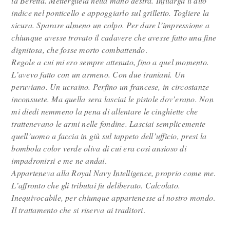
la Beretta. Mettergliela nella mano destra. Infilargli il dito
indice nel ponticello e appoggiarlo sul grilletto. Togliere la
sicura. Sparare almeno un colpo. Per dare l’impressione a
chiunque avesse trovato il cadavere che avesse fatto una fine
dignitosa, che fosse morto combattendo
.
Regole a cui mi ero sempre attenuto, fino a quel momento.
L’avevo fatto con un armeno. Con due iraniani. Un
peruviano. Un ucraino. Perfino un francese, in circostanze
inconsuete. Ma quella sera lasciai le pistole dov’erano. Non
mi diedi nemmeno la pena di allentare le cinghiette che
trattenevano le armi nelle fondine. Lasciai semplicemente
quell’uomo a faccia in giù sul tappeto dell’ufficio, presi la
bombola color verde oliva di cui era così ansioso di
impadronirsi e me ne andai
.
Apparteneva alla Royal Navy Intelligence, proprio come me
.
L’affronto che gli tributai fu deliberato. Calcolato.
Inequivocabile, per chiunque appartenesse al nostro mondo
.
Il trattamento che si riserva ai traditori
.