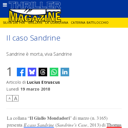
SILVIA DAI PRA'
BRILLARE
LA GUARDIANA
CATERINA BATTILOCCHIO
Il caso Sandrine
JORGE DIAZ
LA SPIA
DELITTO IN CORNICE
GIANCARLO DE CATALDO
Sandrine è morta, viva Sandrine
DIEGO ZANDEL
GLI ANNI DI PIETRA
1
Articolo di
Lucius Etruscus
Lunedì
19 marzo 2018
A
A
Il Giallo Mondadori
La collana “
” di marzo (n. 3165)
presenta
Il caso Sandrine
(
Sandrine’s Case
, 2013) di
Thomas