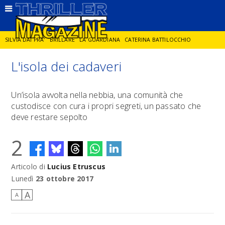
SILVIA DAI PRA'
BRILLARE
LA GUARDIANA
CATERINA BATTILOCCHIO
L'isola dei cadaveri
JORGE DIAZ
LA SPIA
DELITTO IN CORNICE
GIANCARLO DE CATALDO
Un’isola avvolta nella nebbia, una comunità che
custodisce con cura i propri segreti, un passato che
DIEGO ZANDEL
GLI ANNI DI PIETRA
deve restare sepolto
2
Articolo di
Lucius Etruscus
Lunedì
23 ottobre 2017
A
A