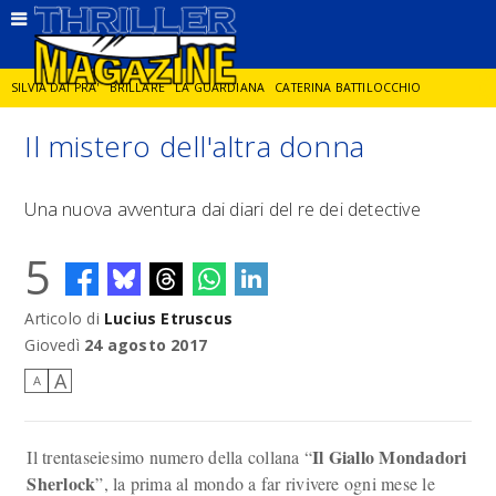
SILVIA DAI PRA'
BRILLARE
LA GUARDIANA
CATERINA BATTILOCCHIO
Il mistero dell'altra donna
JORGE DIAZ
LA SPIA
DELITTO IN CORNICE
GIANCARLO DE CATALDO
Una nuova avventura dai diari del re dei detective
DIEGO ZANDEL
GLI ANNI DI PIETRA
5
Articolo di
Lucius Etruscus
Giovedì
24 agosto 2017
A
A
Il Giallo Mondadori
Il trentaseiesimo numero della collana “
Sherlock
”, la prima al mondo a far rivivere ogni mese le