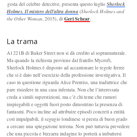
gesta del celebre detective, presenta questo luglio
Sherlock
Holmes. Il mistero dell'altra donna
(
Sherlock Holmes and
Geri Schear
the Other Woman
, 2015), di
.
La trama
Al 221B di Baker Street non si dà credito al soprannaturale.
Ma quando la richiesta proviene dal fratello Mycroft,
Sherlock Holmes è disposto ad accantonare le regole ferree
che si è dato nell’esercizio della professione investigativa. Il
caso in questione riguarda Alice Prentiss, una traduttrice che
pare risiedere in una casa infestata. Non che l’interessata
creda a simili superstizioni, ma c’è chi teme che rumori
inspiegabili e oggetti fuori posto dimostrino la presenza di
fantasmi. Poco incline ad attribuire episodi concreti a entità
così impalpabili, il segugio londinese si presta di buon grado
a cercare una spiegazione terrena. Non può tuttavia prevedere
che una piccola e bizzarra indagine lo porterà a imbattersi