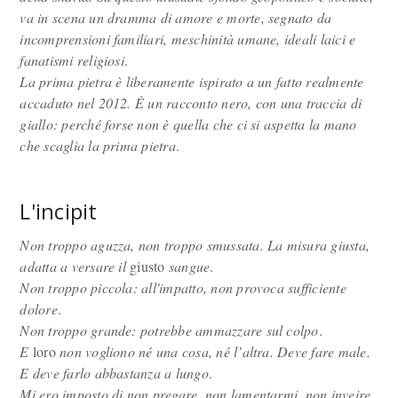
va in scena un dramma di amore e morte, segnato da
incomprensioni familiari, meschinità umane, ideali laici e
fanatismi religiosi
.
La prima pietra è liberamente ispirato a un fatto realmente
accaduto nel 2012. È un racconto nero, con una traccia di
giallo: perché forse non è quella che ci si aspetta la mano
che scaglia la prima pietra
.
L'incipit
Non troppo aguzza, non troppo smussata. La misura giusta,
adatta a versare il
giusto
sangue
.
Non troppo piccola: all'impatto, non provoca sufficiente
dolore
.
Non troppo grande: potrebbe ammazzare sul colpo
.
E
loro
non vogliono né una cosa, né l’altra. Deve fare male.
E deve farlo abbastanza a lungo
.
Mi ero imposto di non pregare, non lamentarmi, non inveire
.