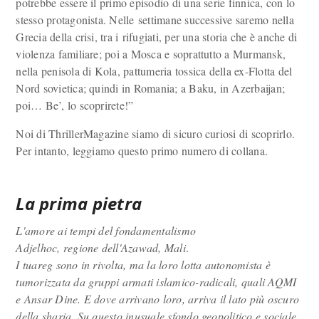
potrebbe essere il primo episodio di una serie finnica, con lo
stesso protagonista. Nelle settimane successive saremo nella
Grecia della crisi, tra i rifugiati, per una storia che è anche di
violenza familiare; poi a Mosca e soprattutto a Murmansk,
nella penisola di Kola, pattumeria tossica della ex-Flotta del
Nord sovietica; quindi in Romania; a Baku, in Azerbaijan;
poi… Be’, lo scoprirete!”
Noi di ThrillerMagazine siamo di sicuro curiosi di scoprirlo.
Per intanto, leggiamo questo primo numero di collana.
La prima pietra
L'amore ai tempi del fondamentalismo
Adjelhoc, regione dell'Azawad, Mali
.
I tuareg sono in rivolta, ma la loro lotta autonomista è
tumorizzata da gruppi armati islamico-radicali, quali AQMI
e Ansar Dine. E dove arrivano loro, arriva il lato più oscuro
della sharia. Su questo inusuale sfondo geopolitico e sociale,