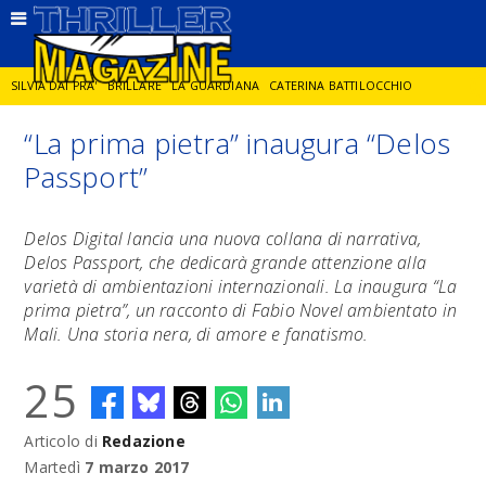
SILVIA DAI PRA'
BRILLARE
LA GUARDIANA
CATERINA BATTILOCCHIO
“La prima pietra” inaugura “Delos
JORGE DIAZ
LA SPIA
DELITTO IN CORNICE
GIANCARLO DE CATALDO
Passport”
DIEGO ZANDEL
GLI ANNI DI PIETRA
Delos Digital lancia una nuova collana di narrativa,
Delos Passport, che dedicarà grande attenzione alla
varietà di ambientazioni internazionali.
La inaugura “La
prima pietra”, un racconto di Fabio Novel ambientato in
Mali. Una storia nera, di amore e fanatismo.
25
Articolo di
Redazione
Martedì
7 marzo 2017