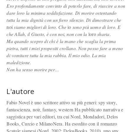
Ero profondamente convinto di poterlo fare, di riuscire a non
dare loro la minima soddisfazione. Di morire ostentando
tutta la mia dignità con un fiero silenzio. Di dimostrare che
noi
siamo migliori di loro. Che
io
sono più uomo di loro. E
che Allah, il Giusto, è con noi, non con la
loro
sharia
.
Ma quando scopro di chi è la mano che scaglia la prima
pietra, tutti i miei propositi crollano. Non posso fare a meno
di vomitare tutta la mia rabbia. Il mio odio. La mia
maledizione
.
Non ha senso morire per…
L'autore
Fabio Novel è uno scrittore attivo su più generi: spy story,
fantascienza, noir, fantasy, western Ha pubblicato narrativa e
saggistica per vari editori, tra cui Nord, Mondadori, Delos
Books, Curcio e MilanoNera. Ha esordito con il romanzo
Scatole siamesi (Nord, 2002; DelosBooks, 2010), uno spy