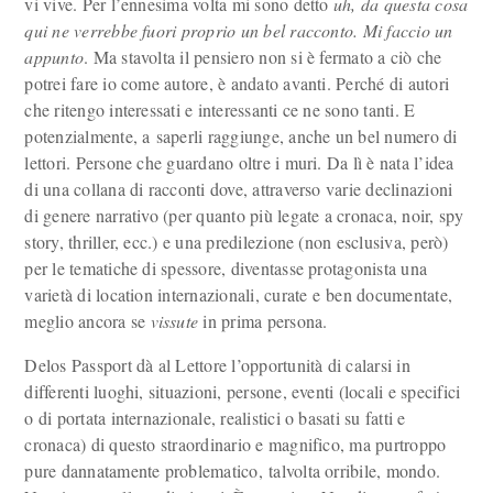
vi vive. Per l’ennesima volta mi sono detto
uh, da questa cosa
qui ne verrebbe fuori proprio un bel racconto. Mi faccio un
appunto
. Ma stavolta il pensiero non si è fermato a ciò che
potrei fare io come autore, è andato avanti. Perché di autori
che ritengo interessati e interessanti ce ne sono tanti. E
potenzialmente, a saperli raggiunge, anche un bel numero di
lettori. Persone che guardano oltre i muri. Da lì è nata l’idea
di una collana di racconti dove, attraverso varie declinazioni
di genere narrativo (per quanto più legate a cronaca, noir, spy
story, thriller, ecc.) e una predilezione (non esclusiva, però)
per le tematiche di spessore, diventasse protagonista una
varietà di location internazionali, curate e ben documentate,
meglio ancora se
vissute
in prima persona.
Delos Passport dà al Lettore l’opportunità di calarsi in
differenti luoghi, situazioni, persone, eventi (locali e specifici
o di portata internazionale, realistici o basati su fatti e
cronaca) di questo straordinario e magnifico, ma purtroppo
pure dannatamente problematico, talvolta orribile, mondo.