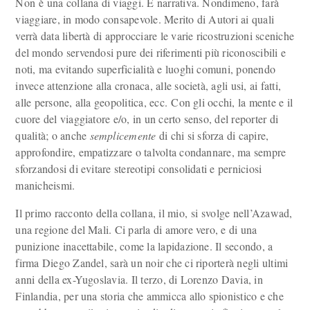
Non è una collana di viaggi. È narrativa. Nondimeno, farà
viaggiare, in modo consapevole. Merito di Autori ai quali
verrà data libertà di approcciare le varie ricostruzioni sceniche
del mondo servendosi pure dei riferimenti più riconoscibili e
noti, ma evitando superficialità e luoghi comuni, ponendo
invece attenzione alla cronaca, alle società, agli usi, ai fatti,
alle persone, alla geopolitica, ecc. Con gli occhi, la mente e il
cuore del viaggiatore e/o, in un certo senso, del reporter di
qualità; o anche
semplicemente
di chi si sforza di capire,
approfondire, empatizzare o talvolta condannare, ma sempre
sforzandosi di evitare stereotipi consolidati e perniciosi
manicheismi.
Il primo racconto della collana, il mio, si svolge nell’Azawad,
una regione del Mali. Ci parla di amore vero, e di una
punizione inacettabile, come la lapidazione. Il secondo, a
firma Diego Zandel, sarà un noir che ci riporterà negli ultimi
anni della ex-Yugoslavia. Il terzo, di Lorenzo Davia, in
Finlandia, per una storia che ammicca allo spionistico e che