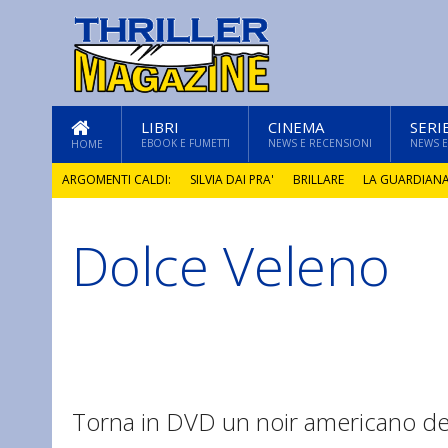
LIBRI
CINEMA
SERI
EBOOK E FUMETTI
NEWS E RECENSIONI
NEWS E
HOME
ARGOMENTI CALDI:
SILVIA DAI PRA'
BRILLARE
LA GUARDIAN
Dolce Veleno
GLI ANNI DI PIETRA
Torna in DVD un noir americano deg