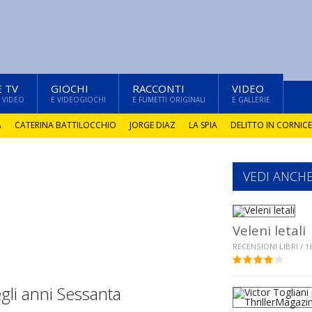
E TV
GIOCHI
RACCONTI
VIDEO
 VIDEO
E VIDEOGIOCHI
E FUMETTI ORIGINALI
E GALLERIE
A
CATERINA BATTILOCCHIO
JORGE DIAZ
LA SPIA
DELITTO IN CORNICE
VEDI ANCH
Veleni letali
RECENSIONI LIBRI / 1
li anni Sessanta