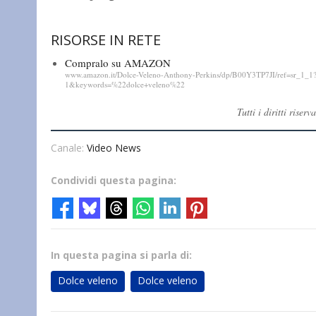
RISORSE IN RETE
Compralo su AMAZON
www.amazon.it/Dolce-Veleno-Anthony-Perkins/dp/B00Y3TP7JI/ref=sr_1
1&keywords=%22dolce+veleno%22
Tutti i diritti ris
Canale:
Video News
Condividi questa pagina:
In questa pagina si parla di:
Dolce veleno
Dolce veleno