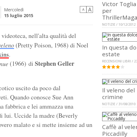
Victor Toglia
A
Mercoledì
per
A
15 luglio 2015
ThrillerMag
NOTIZIE / 10/12/2012
 videoteca, nell'alta qualità del
veleno
(Pretty Poison, 1968) di Noel
In questa do
kins
.
estate
RECENSIONI LIBRI / 2
Stephen Geller
(1966) di
inue
cotico uscito da poco dal
Il veleno del
egreti. Quando conosce Sue Ann
crimine
NOTIZIE / 31/08/2010
a fabbrica e lei ammazza una
di lui. Uccide la madre (Beverly
povero malato e si mette insieme ad un
Caffè al vele
Piccadilly