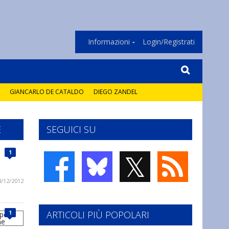
Informazioni
Login/Registrati
GIANCARLO DE CATALDO
DIEGO ZANDEL
E
SEGUICI SU
𝕏
1
8/12/2012
ARTICOLI PIÙ POPOLARI
1