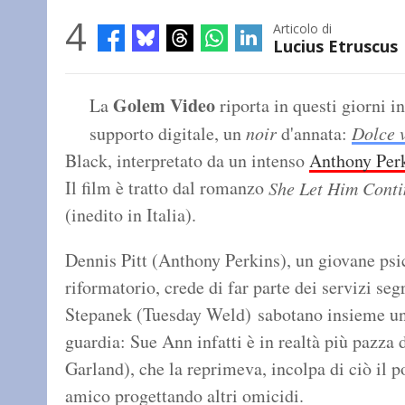
4
Articolo di
Lucius Etruscus
Golem Video
La
riporta in questi giorni in
supporto digitale, un
noir
d'annata:
Dolce 
Black, interpretato da un intenso
Anthony Per
Il film è tratto dal romanzo
She Let Him Cont
(inedito in Italia).
Dennis Pitt (Anthony Perkins), un giovane psi
riformatorio, crede di far parte dei servizi s
Stepanek (Tuesday Weld) sabotano insieme un
guardia: Sue Ann infatti è in realtà più pazza 
Garland), che la reprimeva, incolpa di ciò il 
amico progettando altri omicidi.