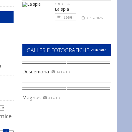
EDITORIA
La spia
LEGGI
30/07/2026
GALLERIE FOTOGRAFICHE
Vedi tutte
a
Desdemona
14 FOTO
Magnus
4 FOTO
rnice
1