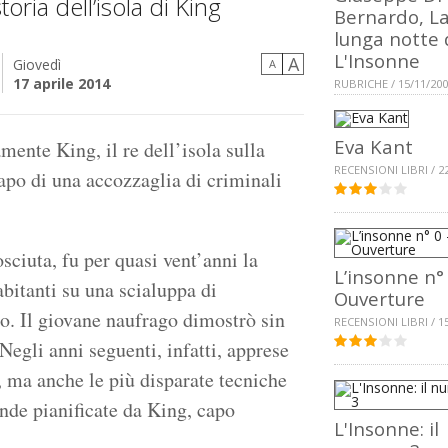
oria dell’isola di King
Bernardo, L
lunga notte 
L'Insonne
A
Giovedì
A
17 aprile 2014
RUBRICHE / 15/11/20
Eva Kant
mente King, il re dell’isola sulla
RECENSIONI LIBRI / 2
capo di una accozzaglia di criminali
sciuta, fu per quasi vent’anni la
L’insonne n° 
abitanti su una scialuppa di
Ouverture
o. Il giovane naufrago dimostrò sin
RECENSIONI LIBRI / 1
Negli anni seguenti, infatti, apprese
a, ma anche le più disparate tecniche
ande pianificate da King, capo
L'Insonne: il