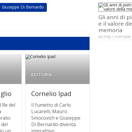
Giuseppe Di Bernardo
Gli anni di p
e il valore de
memoria
NOTIZIE / 11/07/2026
EDITORIA
uglio
Cornelio Ipad
l Re del
Il fumetto di Carlo
a
Lucarelli, Mauro
rato:
Smocovich e Giuseppe
 del
Di Bernardo diventa
ù un...
interattivo