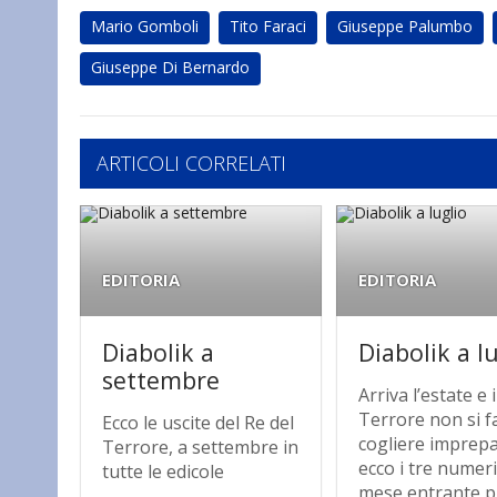
Mario Gomboli
Tito Faraci
Giuseppe Palumbo
Giuseppe Di Bernardo
ARTICOLI CORRELATI
EDITORIA
EDITORIA
Diabolik a
Diabolik a l
settembre
Arriva l’estate e i
Terrore non si f
Ecco le uscite del Re del
cogliere imprepa
Terrore, a settembre in
ecco i tre numeri
tutte le edicole
mese entrante pi