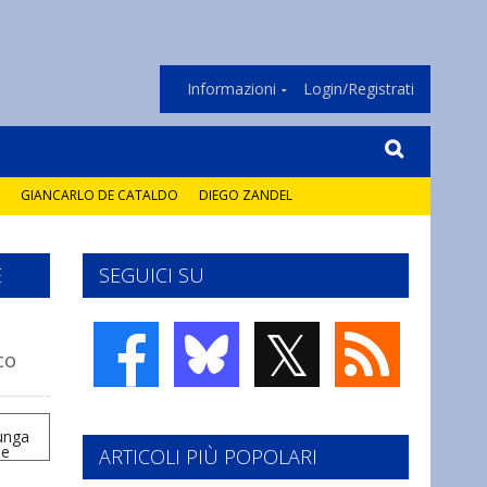
Informazioni
Login/Registrati
GIANCARLO DE CATALDO
DIEGO ZANDEL
E
SEGUICI SU
𝕏
co
ARTICOLI PIÙ POPOLARI