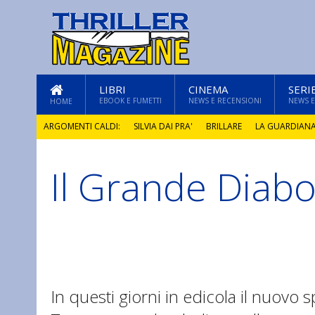
LIBRI
CINEMA
SERI
EBOOK E FUMETTI
NEWS E RECENSIONI
NEWS E
HOME
ARGOMENTI CALDI:
SILVIA DAI PRA'
BRILLARE
LA GUARDIAN
Il Grande Diabo
GLI ANNI DI PIETRA
In questi giorni in edicola il nuovo 