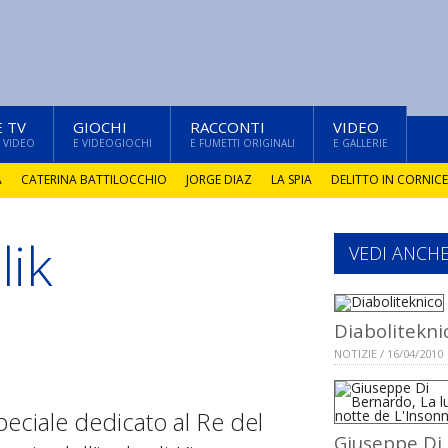
E TV
GIOCHI
RACCONTI
VIDEO
 VIDEO
E VIDEOGIOCHI
E FUMETTI ORIGINALI
E GALLERIE
A
CATERINA BATTILOCCHIO
JORGE DIAZ
LA SPIA
DELITTO IN CORNICE
lik
VEDI ANCH
Diabolitekni
NOTIZIE / 16/04/2010
speciale dedicato al Re del
Giuseppe Di