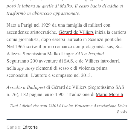
posò le labbra su quelle di Malko. Il casto bacio di addio si
trasformò in abbraccio appassionato
.
Nato a Parigi nel 1929 da una famiglia di militari con
ascendenze aristocratiche,
Gérard de Villiers
inizia la carriera
come giornalista, dopo essersi laureato in Scienze politiche.
Nel 1965 scrive il primo romanzo con protagonista sas, Sua
Altezza Serenissima Malko Linge:
SAS a Istanbul
.
Seguiranno 200 avventure di SAS, e de Villiers introdurrà
nella
spy story
elementi di sesso e di violenza prima
sconosciuti. L’autore è scomparso nel 2013.
Assedio a Budapest
di Gérard de Villiers (Segretissimo SAS
n. 76), 182 pagine, euro 4,90 - Traduzione di
Mario Morelli
Tutti i diritti riservati ©2014 Lucius Etruscus e Associazione Delos
Books
Canale:
Editoria