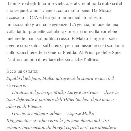
il ministro degli Interni sovietico, e al Cremlino la notizia del
suo sequestro non viene accolta molto bene. Da Mosca
accusano la CIA ed esigono un immediato rilascio,
minacciando gravi conseguenze. L’Agenzia, innocente una
volta tanto, promette collaborazione, ma in realtà vorrebbe
mettere le mani sul politico russo. E Malko Linge è il solo
agente corazzato a sufficienza per una missione così scottante
sullo scacchiere della Guerra Fredda. Al Principe delle Spie
l’arduo compito di evitare che sia anche l’ultima.
Ecco un estratto:
Squillò il telefono. Malko attraversò la stanza e staccò il
ricevitore
.
— L’autista del principe Malko Linge è arrivato — disse in
tono deferente il portiere dell’Hôtel Sacher, il più antico
albergo di Vienna
.
— Grazie, scendiamo subito — rispose Malko
.
Riagganciò e si voltò verso la giovane donna dal viso
minuto, incorniciato da lunghi capelli neri, che attendeva