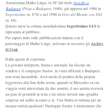
Serenissima Malko Linge, la 58ª dal titolo
Assedio a
Budapest
(
Piège à Budapest
, 1980), già apparsa nel 1980 in
Segretissimo
(n. 878) e nel 1988 in
Giro del Mondo con SAS
(n. 48).
Segretissimo SAS
Questo mese la collana mondadoriana
lo
ripresenta al pubblico.
Per sapere tutto sulle pubblicazioni italiane con il
personaggio di Malko Linge, arrivano in soccorso gli
Archivi
di Uruk
.
Dalla quarta di copertina:
La giovane interprete, bruna e sensuale, ha fascino da
vendere e il compagno Suslov, in visita ufficiale a Budapest,
non resta insensibile. Avrà modo di pentirsi della propria
leggerezza alla fine della serata, quando la Mercedes su cui
viaggia verrà intercettata da due uomini, il suo autista riceverà
un paio di proiettili in testa e lui stesso troverà una sgradita
sorpresa sul sedile accanto a sé. Una brutta avventura per un
incauto turista qualsiasi? Purtroppo Suslov è nientemeno che