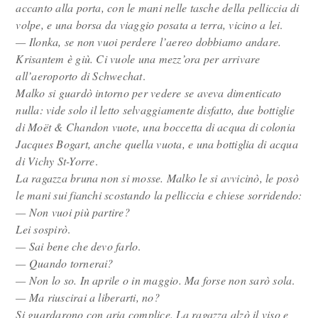
accanto alla porta, con le mani nelle tasche della pelliccia di
volpe, e una borsa da viaggio posata a terra, vicino a lei
.
— Ilonka, se non vuoi perdere l’aereo dobbiamo andare.
Krisantem è giù. Ci vuole una mezz’ora per arrivare
all’aeroporto di Schwechat
.
Malko si guardò intorno per vedere se aveva dimenticato
nulla: vide solo il letto selvaggiamente disfatto, due bottiglie
di Moët & Chandon vuote, una boccetta di acqua di colonia
Jacques Bogart, anche quella vuota, e una bottiglia di acqua
di Vichy St-Yorre
.
La ragazza bruna non si mosse. Malko le si avvicinò, le posò
le mani sui fianchi scostando la pelliccia e chiese sorridendo:
— Non vuoi più partire?
Lei sospirò
.
— Sai bene che devo farlo
.
— Quando tornerai?
— Non lo so. In aprile o in maggio. Ma forse non sarò sola
.
— Ma riuscirai a liberarti, no?
Si guardarono con aria complice. La ragazza alzò il viso e