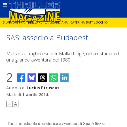
SILVIA DAI PRA'
BRILLARE
LA GUARDIANA
CATERINA BATTILOCCHIO
SAS: assedio a Budapest
JORGE DIAZ
LA SPIA
DELITTO IN CORNICE
GIANCARLO DE CATALDO
Mattanza ungherese per Malko Linge, nella ristampa di
una grande avventura del 1980
DIEGO ZANDEL
GLI ANNI DI PIETRA
2
Articolo di
Lucius Etruscus
Martedì
1 aprile 2014
A
A
Torna in edicola una storica avventura di Sua Altezza