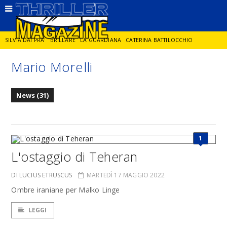
SILVIA DAI PRA'
BRILLARE
LA GUARDIANA
CATERINA BATTILOCCHIO
Mario Morelli
JORGE DIAZ
LA SPIA
DELITTO IN CORNICE
GIANCARLO DE CATALDO
News (31)
DIEGO ZANDEL
GLI ANNI DI PIETRA
1
L'ostaggio di Teheran
DI LUCIUS ETRUSCUS
MARTEDÌ 17 MAGGIO 2022
Ombre iraniane per Malko Linge
LEGGI