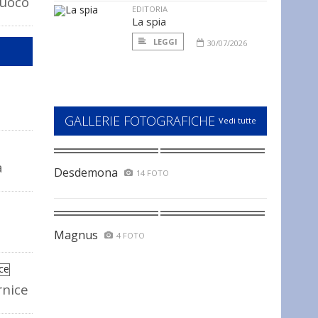
fuoco
EDITORIA
La spia
LEGGI
30/07/2026
GALLERIE FOTOGRAFICHE
Vedi tutte
a
Desdemona
14 FOTO
Magnus
4 FOTO
rnice