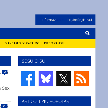
Informazioni
Login/Registrati
GIANCARLO DE CATALDO
DIEGO ZANDEL
E
SEGUICI SU
𝕏
2
a Sex
ARTICOLI PIÙ POPOLARI
21