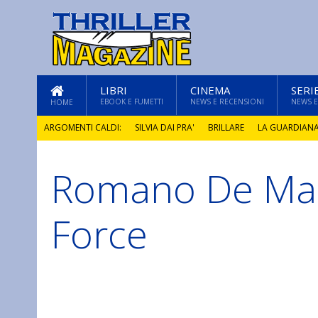
LIBRI
CINEMA
SERI
EBOOK E FUMETTI
NEWS E RECENSIONI
NEWS E
HOME
ARGOMENTI CALDI:
SILVIA DAI PRA'
BRILLARE
LA GUARDIAN
Romano De Mar
GLI ANNI DI PIETRA
Force