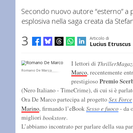
Secondo nuovo autore “esterno” a 
esplosiva nella saga creata da Stef
3
Articolo di
Lucius Etruscus
I lettori di
ThrillerMagaz
Romano De Marco
Marco
, recentemente entr
Premio Scer
prestigioso
(Nero Italiano - TimeCrime), di cui si è parla
Ora De Marco partecipa al progetto
Sex Force
Marino
, firmando l’eBook
Sesso e fuoco
- da 
migliori
.
bookstore
L’abbiamo incontrato per parlare della sua pa