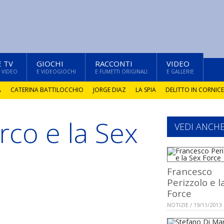
E TV
GIOCHI
RACCONTI
VIDEO
 VIDEO
E VIDEOGIOCHI
E FUMETTI ORIGINALI
E GALLERIE
A
CATERINA BATTILOCCHIO
JORGE DIAZ
LA SPIA
DELITTO IN CORNICE
co e la Sex
VEDI ANCH
Francesco
Perizzolo e l
Force
NOTIZIE / 19/11/2013