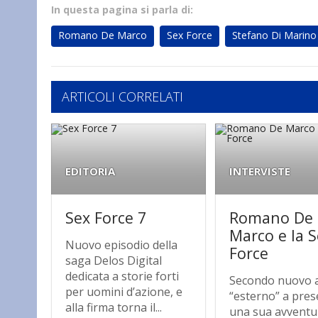
In questa pagina si parla di:
Romano De Marco
Sex Force
Stefano Di Marino
ARTICOLI CORRELATI
EDITORIA
INTERVISTE
Sex Force 7
Romano De
Marco e la 
Nuovo episodio della
Force
saga Delos Digital
dedicata a storie forti
Secondo nuovo 
per uomini d’azione, e
“esterno” a pre
alla firma torna il...
una sua avventu