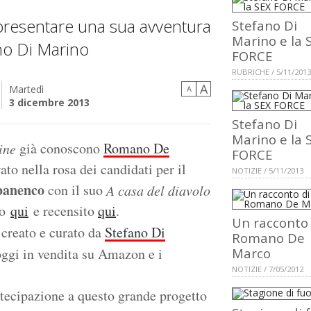
presentare una sua avventura
Stefano Di
Marino e la 
ano Di Marino
FORCE
RUBRICHE / 5/11/2013
A
Martedì
A
3 dicembre 2013
Stefano Di
Marino e la 
già conoscono
Romano De
ine
FORCE
ato nella rosa dei candidati per il
NOTIZIE / 5/11/2013
banenco
con il suo
A casa del diavolo
to
qui
e recensito
qui
.
Un racconto 
creato e curato da
Stefano Di
Romano De
oggi in vendita su Amazon e i
Marco
NOTIZIE / 7/05/2012
rtecipazione a questo grande progetto