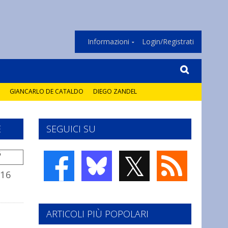
Informazioni
Login/Registrati
GIANCARLO DE CATALDO
DIEGO ZANDEL
E
SEGUICI SU
𝕏
-16
ARTICOLI PIÙ POPOLARI