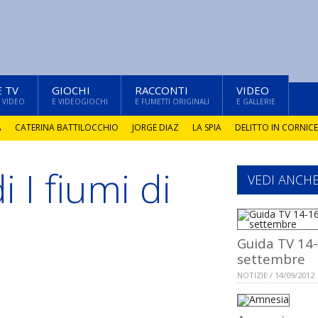
E TV
GIOCHI
RACCONTI
VIDEO
 VIDEO
E VIDEOGIOCHI
E FUMETTI ORIGINALI
E GALLERIE
A
CATERINA BATTILOCCHIO
JORGE DIAZ
LA SPIA
DELITTO IN CORNICE
 I fiumi di
VEDI ANCH
Guida TV 14
settembre
NOTIZIE / 14/09/2012