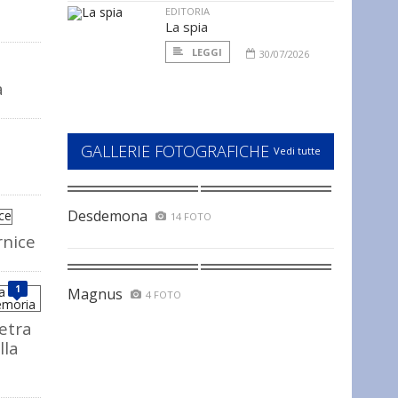
EDITORIA
La spia
LEGGI
30/07/2026
a
GALLERIE FOTOGRAFICHE
Vedi tutte
Desdemona
14 FOTO
rnice
1
Magnus
4 FOTO
ietra
lla