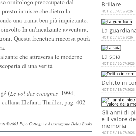
oso ornitologo preoccupato dal
Brillare
presto intuisce che die­tro la
NOTIZIE / 4/08/2026
conde una trama ben più inquietante.
 coinvolto In un'incalzante avventura,
La guardian
zioni. Questa frenetica rincorsa potrà
NOTIZIE / 2/08/2026
della tenebra.
ncalzante che attraversa le moderne
La spia
NOTIZIE / 30/07/2026
 scoperta di una verità
Delitto in co
NOTIZIE / 13/07/2026
gé (
, 1994,
Le vol des cicognes
 collana Elefanti Thriller, pag. 402
Gli anni di p
e il valore de
servati ©2005 Pino Cottogni e Associazione Delos Books
memoria
NOTIZIE / 11/07/2026