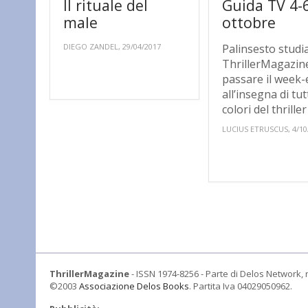
Il rituale del
Guida TV 4-
male
ottobre
DIEGO ZANDEL, 29/04/2017
Palinsesto studi
ThrillerMagazin
passare il week
all’insegna di tutt
colori del thrille
LUCIUS ETRUSCUS, 4/10
ThrillerMagazine
- ISSN 1974-8256 - Parte di Delos Network, r
©2003
Associazione Delos Books
. Partita Iva 04029050962.