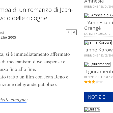
Amnesia
RUBRICHE / 26/04/20
ampa di un romanzo di Jean-
 volo delle cicogne
L'Amnesia di
Grangé
A
edì
A
NOTIZIE / 2/03/2012
uglio 2005
Janne Korow
alta, si è immediatamento affermato
RUBRICHE / 20/05/20
re di meccanismi dove suspense e
nzo fino alla fine.
Il giurament
ato tratto un film con Jean Reno e
RECENSIONI LIBRI / 2
enzione del grande pubblico.
NOTIZIE
 delle cicogne
: