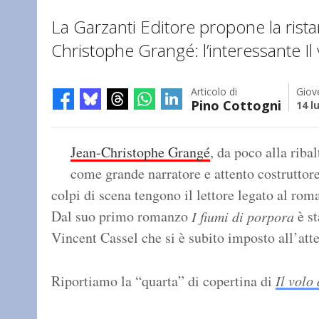
La Garzanti Editore propone la rist
Christophe Grangé: l’interessante Il
Articolo di
Giov
Pino Cottogni
14 l
Jean-Christophe Grangé
, da poco alla rib
come grande narratore e attento costrutto
colpi di scena tengono il lettore legato al roma
Dal suo primo romanzo
è st
I fiumi di porpora
Vincent Cassel che si è subito imposto all’att
Riportiamo la “quarta” di copertina di
Il volo