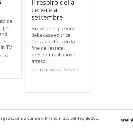
6
Il respiro della
cenere a
settembre
ato da
e per
Breve anticipazione
-end
della casa editrice
i i
Garzanti che, con la
r in TV
fine dell’estate,
presenterà il nuovo
/2013
atteso...
LUCIUS ETRUSCUS, 23/07/2013
egistrazione tribunale di Milano, n. 253 del 4 aprile 2005.
Termini