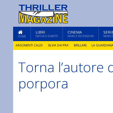
LIBRI
CINEMA
SERI
EBOOK E FUMETTI
NEWS E RECENSIONI
NEWS E
HOME
ARGOMENTI CALDI:
SILVIA DAI PRA'
BRILLARE
LA GUARDIAN
Torna l’autore di
GLI ANNI DI PIETRA
porpora