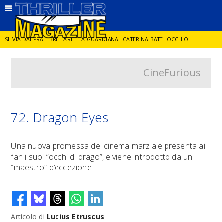
SILVIA DAI PRA'
BRILLARE
LA GUARDIANA
CATERINA BATTILOCCHIO
CineFurious
JORGE DIAZ
LA SPIA
DELITTO IN CORNICE
GIANCARLO DE CATALDO
DIEGO ZANDEL
GLI ANNI DI PIETRA
72. Dragon Eyes
Una nuova promessa del cinema marziale presenta ai
fan i suoi “occhi di drago”, e viene introdotto da un
“maestro” d’eccezione
Articolo di
Lucius Etruscus