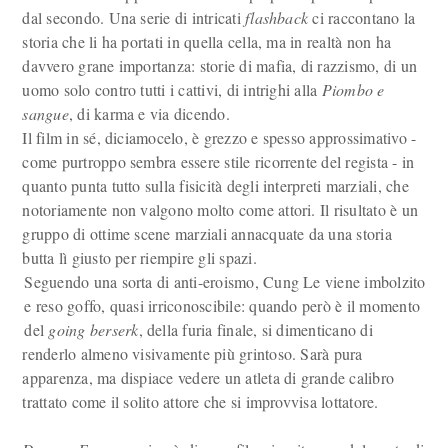
dal secondo. Una serie di intricati
flashback
ci raccontano la
storia che li ha portati in quella cella, ma in realtà non ha
davvero grane importanza: storie di mafia, di razzismo, di un
uomo solo contro tutti i cattivi, di intrighi alla
Piombo e
sangue
, di karma e via dicendo.
Il film in sé, diciamocelo, è grezzo e spesso approssimativo -
come purtroppo sembra essere stile ricorrente del regista - in
quanto punta tutto sulla fisicità degli interpreti marziali, che
notoriamente non valgono molto come attori. Il risultato è un
gruppo di ottime scene marziali annacquate da una storia
butta lì giusto per riempire gli spazi.
Seguendo una sorta di anti-eroismo, Cung Le viene imbolzito
e reso goffo, quasi irriconoscibile: quando però è il momento
del
going berserk
, della furia finale, si dimenticano di
renderlo almeno visivamente più grintoso. Sarà pura
apparenza, ma dispiace vedere un atleta di grande calibro
trattato come il solito attore che si improvvisa lottatore.