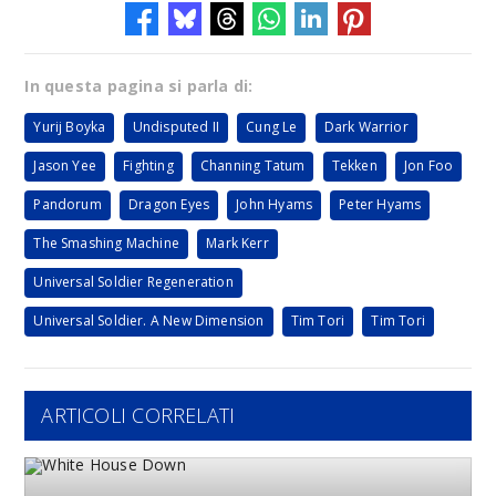
In questa pagina si parla di:
Yurij Boyka
Undisputed II
Cung Le
Dark Warrior
Jason Yee
Fighting
Channing Tatum
Tekken
Jon Foo
Pandorum
Dragon Eyes
John Hyams
Peter Hyams
The Smashing Machine
Mark Kerr
Universal Soldier Regeneration
Universal Soldier. A New Dimension
Tim Tori
Tim Tori
ARTICOLI CORRELATI