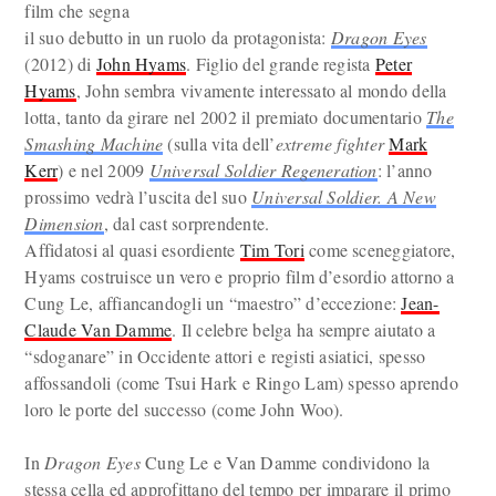
film che segna
il suo debutto in un ruolo da protagonista:
Dragon Eyes
(2012) di
John Hyams
. Figlio del grande regista
Peter
Hyams
, John sembra vivamente interessato al mondo della
lotta, tanto da girare nel 2002 il premiato documentario
The
Smashing Machine
(sulla vita dell’
extreme fighter
Mark
Kerr
) e nel 2009
Universal Soldier Regeneration
: l’anno
prossimo vedrà l’uscita del suo
Universal Soldier. A New
Dimension
, dal cast sorprendente.
Affidatosi al quasi esordiente
Tim Tori
come sceneggiatore,
Hyams costruisce un vero e proprio film d’esordio attorno a
Cung Le, affiancandogli un “maestro” d’eccezione:
Jean-
Claude Van Damme
. Il celebre belga ha sempre aiutato a
“sdoganare” in Occidente attori e registi asiatici, spesso
affossandoli (come Tsui Hark e Ringo Lam) spesso aprendo
loro le porte del successo (come John Woo).
In
Dragon Eyes
Cung Le e Van Damme condividono la
stessa cella ed approfittano del tempo per imparare il primo