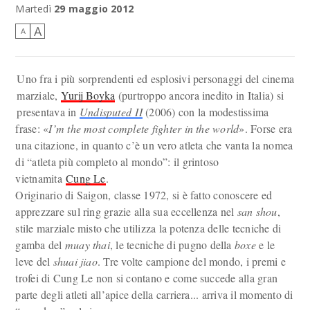
Martedì
29 maggio 2012
A
A
Uno fra i più sorprendenti ed esplosivi personaggi del cinema
marziale,
Yurij Boyka
(purtroppo ancora inedito in Italia) si
presentava in
Undisputed II
(2006) con la modestissima
frase: «
I’m the most complete fighter in the world
». Forse era
una citazione, in quanto c’è un vero atleta che vanta la nomea
di “atleta più completo al mondo”: il grintoso
vietnamita
Cung Le
.
Originario di Saigon, classe 1972, si è fatto conoscere ed
apprezzare sul ring grazie alla sua eccellenza nel
san shou
,
stile marziale misto che utilizza la potenza delle tecniche di
gamba del
muay thai
, le tecniche di pugno della
boxe
e le
leve del
shuai jiao
. Tre volte campione del mondo, i premi e
trofei di Cung Le non si contano e come succede alla gran
parte degli atleti all’apice della carriera... arriva il momento di