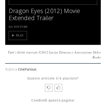
Dragon Eyes (2012) Movie
Extended Trailer
DA YOUTUBE
PLAY
Tutti i diritti riservati ©2012 Lucius Etruscus e Associazione Delos
Books
Rubrica
CineFurious
Questo articolo ti è piaciuto?
Condividi questa pagina: