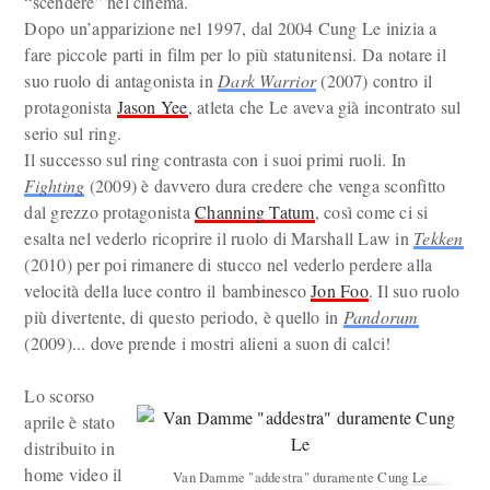
“scendere” nel cinema.
Dopo un’apparizione nel 1997, dal 2004 Cung Le inizia a
fare piccole parti in film per lo più statunitensi. Da notare il
suo ruolo di antagonista in
Dark Warrior
(2007) contro il
protagonista
Jason Yee
, atleta che Le aveva già incontrato sul
serio sul ring.
Il successo sul ring contrasta con i suoi primi ruoli. In
Fighting
(2009) è davvero dura credere che venga sconfitto
dal grezzo protagonista
Channing Tatum
, così come ci si
esalta nel vederlo ricoprire il ruolo di Marshall Law in
Tekken
(2010) per poi rimanere di stucco nel vederlo perdere alla
velocità della luce contro il bambinesco
Jon Foo
. Il suo ruolo
più divertente, di questo periodo, è quello in
Pandorum
(2009)... dove prende i mostri alieni a suon di calci!
Lo scorso
aprile è stato
distribuito in
home video il
Van Damme "addestra" duramente Cung Le