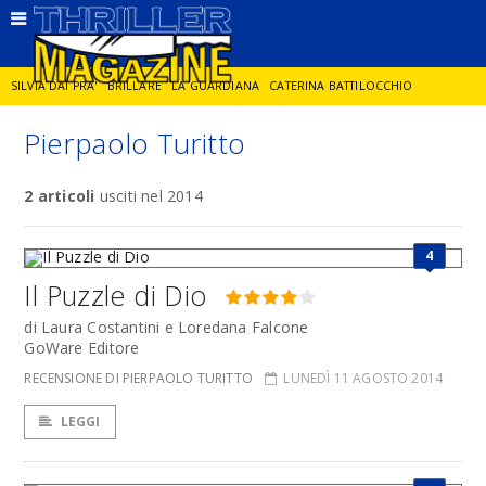
SILVIA DAI PRA'
BRILLARE
LA GUARDIANA
CATERINA BATTILOCCHIO
Pierpaolo Turitto
JORGE DIAZ
LA SPIA
DELITTO IN CORNICE
GIANCARLO DE CATALDO
2 articoli
usciti nel 2014
DIEGO ZANDEL
GLI ANNI DI PIETRA
4
Il Puzzle di Dio
di Laura Costantini e Loredana Falcone
GoWare Editore
RECENSIONE DI PIERPAOLO TURITTO
LUNEDÌ 11 AGOSTO 2014
LEGGI