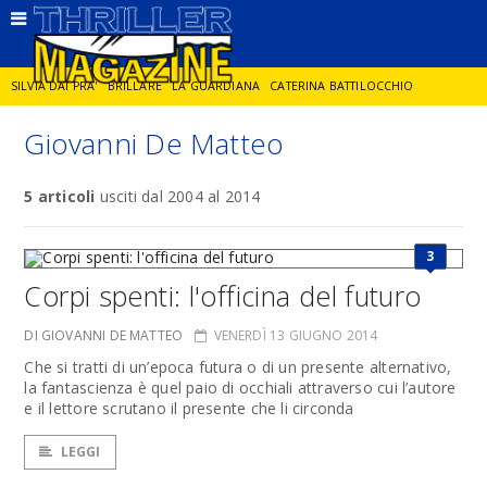
SILVIA DAI PRA'
BRILLARE
LA GUARDIANA
CATERINA BATTILOCCHIO
Giovanni De Matteo
JORGE DIAZ
LA SPIA
DELITTO IN CORNICE
GIANCARLO DE CATALDO
5 articoli
usciti dal 2004 al 2014
DIEGO ZANDEL
GLI ANNI DI PIETRA
3
Corpi spenti: l'officina del futuro
DI GIOVANNI DE MATTEO
VENERDÌ 13 GIUGNO 2014
Che si tratti di un’epoca futura o di un presente alternativo,
la fantascienza è quel paio di occhiali attraverso cui l’autore
e il lettore scrutano il presente che li circonda
LEGGI