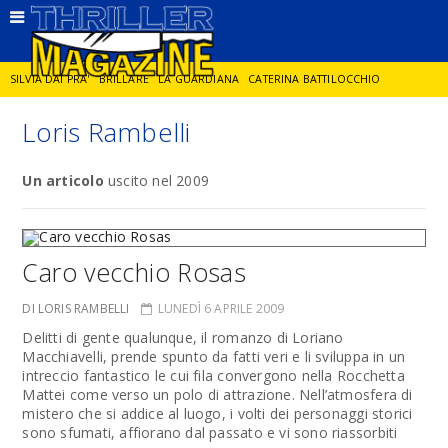
SILVIA DAI PRA'
BRILLARE
LA GUARDIANA
CATERINA BATTILOCCHIO
Loris Rambelli
JORGE DIAZ
LA SPIA
DELITTO IN CORNICE
GIANCARLO DE CATALDO
Un articolo
uscito nel 2009
DIEGO ZANDEL
GLI ANNI DI PIETRA
Caro vecchio Rosas
DI LORIS RAMBELLI
LUNEDÌ 6 APRILE 2009
Delitti di gente qualunque, il romanzo di Loriano
Macchiavelli, prende spunto da fatti veri e li sviluppa in un
intreccio fantastico le cui fila convergono nella Rocchetta
Mattei come verso un polo di attrazione. Nell’atmosfera di
mistero che si addice al luogo, i volti dei personaggi storici
sono sfumati, affiorano dal passato e vi sono riassorbiti