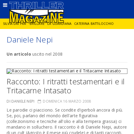
SILVIA DAI PRA'
BRILLARE
LA GUARDIANA
CATERINA BATTILOCCHIO
Daniele Nepi
JORGE DIAZ
LA SPIA
DELITTO IN CORNICE
GIANCARLO DE CATALDO
Un articolo
uscito nel 2008
DIEGO ZANDEL
GLI ANNI DI PIETRA
Racconto: I ritratti testamentari e il
Tritacarne Intasato
DI DANIELE NEPI
DOMENICA 16 MARZO 2008
Le parodie ci piacciono. Se condite d'iperboli ancora di più.
Se, poi, parlano del mondo dell'arte figurativa
(collezionismo e tecniche all'olio e alla tempera grassa) ci
mandano in solluchero. Il racconto è di Daniele Nepi, autore
di un cult (Agosto è il mese più crudele) e di tanti racconti,