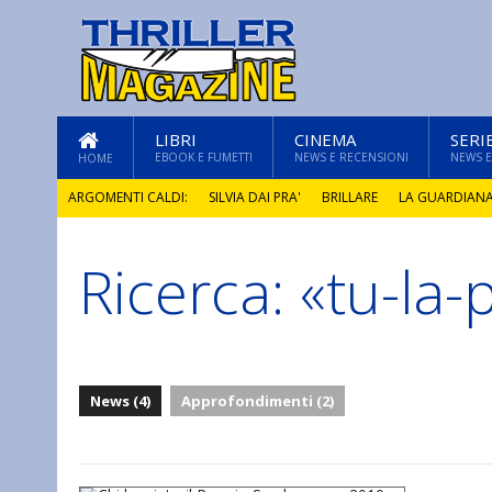
LIBRI
CINEMA
SERI
EBOOK E FUMETTI
NEWS E RECENSIONI
NEWS E
HOME
ARGOMENTI CALDI:
SILVIA DAI PRA'
BRILLARE
LA GUARDIAN
Ricerca: «tu-la
GLI ANNI DI PIETRA
News (4)
Approfondimenti (2)