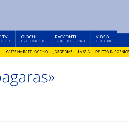
E TV
GIOCHI
RACCONTI
VIDEO
 VIDEO
E VIDEOGIOCHI
E FUMETTI ORIGINALI
E GALLERIE
A
CATERINA BATTILOCCHIO
JORGE DIAZ
LA SPIA
DELITTO IN CORNICE
-pagaras»