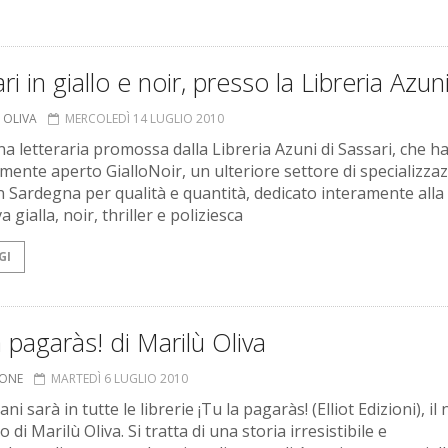
ri in giallo e noir, presso la Libreria Azun
 OLIVA
MERCOLEDÌ 14 LUGLIO 2010
a letteraria promossa dalla Libreria Azuni di Sassari, che h
mente aperto GialloNoir, un ulteriore settore di specializzaz
n Sardegna per qualità e quantità, dedicato interamente alla
a gialla, noir, thriller e poliziesca
GI
a pagaràs! di Marilù Oliva
IONE
MARTEDÌ 6 LUGLIO 2010
i sarà in tutte le librerie ¡Tu la pagaràs! (Elliot Edizioni), il
di Marilù Oliva. Si tratta di una storia irresistibile e