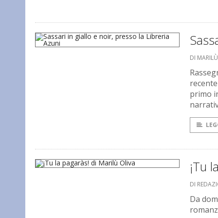
Sassa
DI MARILÙ
Rassegn
recente
primo i
narrativ
LEG
¡Tu l
DI REDAZ
Da doman
romanzo 