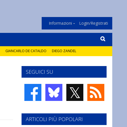
Informazioni
Login/Registrati
GIANCARLO DE CATALDO
DIEGO ZANDEL
SEGUICI SU
𝕏
ARTICOLI PIÙ POPOLARI