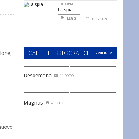
EDITORIA
La spia
LEGGI
30/07/2026
i
a
GALLERIE FOTOGRAFICHE
ione,
Vedi tutte
Desdemona
14 FOTO
Magnus
4 FOTO
 nuovo