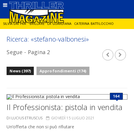
SILVIA DAI PRA'
BRILLARE
LA GUARDIANA
CATERINA BATTILOCCHIO
Ricerca: «stefano-valbonesi»
JORGE DIAZ
LA SPIA
DELITTO IN CORNICE
GIANCARLO DE CATALDO
Segue - Pagina 2
DIEGO ZANDEL
GLI ANNI DI PIETRA
News (397)
Approfondimenti (174)
164
Il Professionista: pistola in vendita
DI LUCIUS ETRUSCUS
GIOVEDÌ 15 LUGLIO 2021
Un’offerta che non si può rifiutare