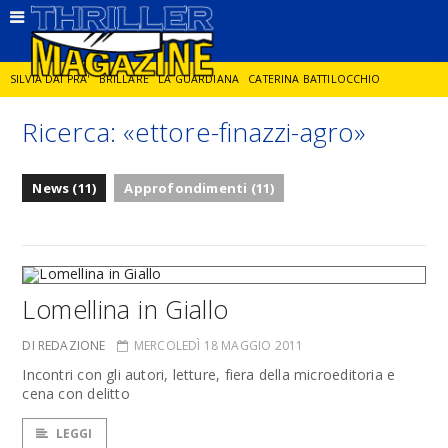
SILVIA DAI PRA'
BRILLARE
LA GUARDIANA
CATERINA BATTILOCCHIO
Ricerca: «ettore-finazzi-agro»
JORGE DIAZ
LA SPIA
DELITTO IN CORNICE
GIANCARLO DE CATALDO
News (11)
Approfondimenti (11)
DIEGO ZANDEL
GLI ANNI DI PIETRA
Lomellina in Giallo
DI REDAZIONE
MERCOLEDÌ 18 MAGGIO 2011
Incontri con gli autori, letture, fiera della microeditoria e
cena con delitto
LEGGI