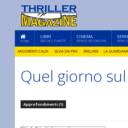
LIBRI
CINEMA
SERI
EBOOK E FUMETTI
NEWS E RECENSIONI
NEWS E
HOME
ARGOMENTI CALDI:
SILVIA DAI PRA'
BRILLARE
LA GUARDIAN
Quel giorno sul
GLI ANNI DI PIETRA
Approfondimenti (1)