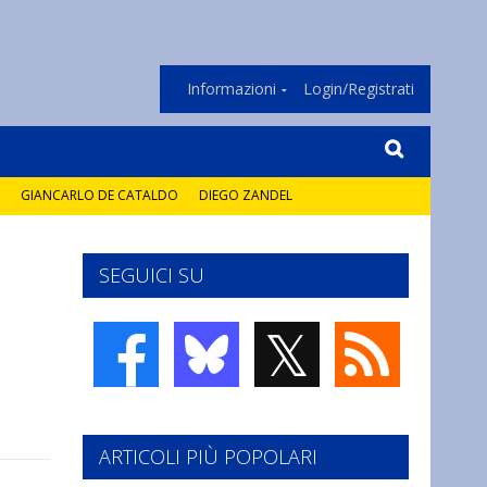
Informazioni
Login/Registrati
GIANCARLO DE CATALDO
DIEGO ZANDEL
SEGUICI SU
𝕏
ARTICOLI PIÙ POPOLARI