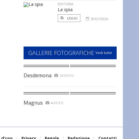
EDITORIA
La spia
LEGGI
30/07/2026
GALLERIE FOTOGRAFICHE
Vedi tutte
Desdemona
14 FOTO
Magnus
4 FOTO
 d'uso
Privacy
Regole
Redazione
Contatti