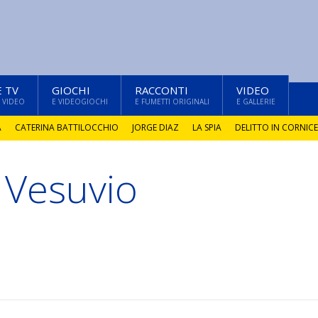
E TV
GIOCHI
RACCONTI
VIDEO
 VIDEO
E VIDEOGIOCHI
E FUMETTI ORIGINALI
E GALLERIE
A
CATERINA BATTILOCCHIO
JORGE DIAZ
LA SPIA
DELITTO IN CORNICE
 Vesuvio