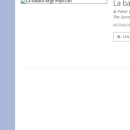
La ba
di Peter
The Secr
RECENSION
LEG