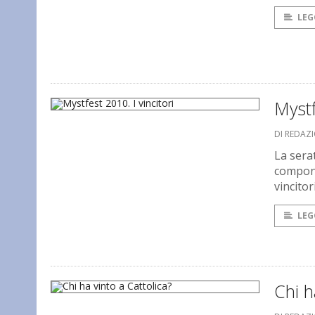
LEG
Mystf
DI REDAZ
La sera
compone
vincitor
LEG
Chi h