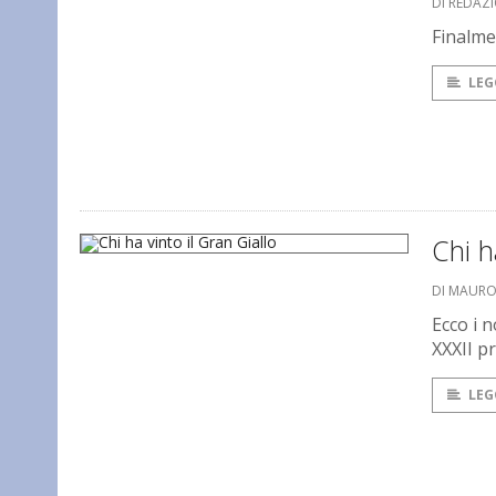
DI REDAZ
Finalme
LEG
Chi h
DI MAUR
Ecco i n
XXXII pr
LEG