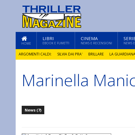
LIBRI
CINEMA
SERI
EBOOK E FUMETTI
NEWS E RECENSIONI
NEWS E
HOME
ARGOMENTI CALDI:
SILVIA DAI PRA'
BRILLARE
LA GUARDIAN
Marinella Manic
GLI ANNI DI PIETRA
News (7)