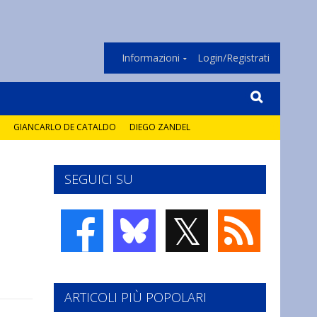
Informazioni
Login/Registrati
GIANCARLO DE CATALDO
DIEGO ZANDEL
SEGUICI SU
𝕏
ARTICOLI PIÙ POPOLARI