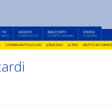
E TV
GIOCHI
RACCONTI
VIDEO
 VIDEO
E VIDEOGIOCHI
E FUMETTI ORIGINALI
E GALLERIE
A
CATERINA BATTILOCCHIO
JORGE DIAZ
LA SPIA
DELITTO IN CORNICE
ardi