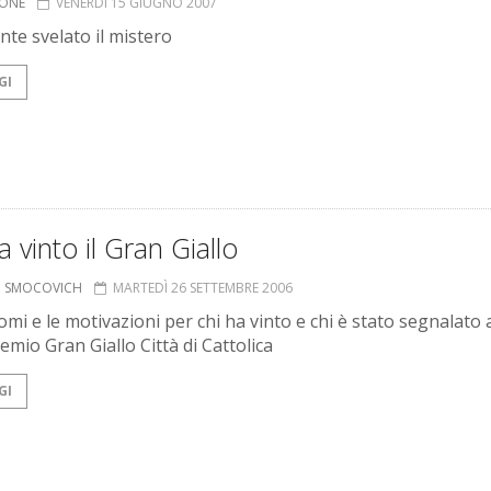
IONE
VENERDÌ 15 GIUGNO 2007
nte svelato il mistero
GI
a vinto il Gran Giallo
O SMOCOVICH
MARTEDÌ 26 SETTEMBRE 2006
omi e le motivazioni per chi ha vinto e chi è stato segnalato 
emio Gran Giallo Città di Cattolica
GI