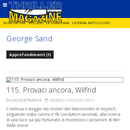
SILVIA DAI PRA'
BRILLARE
LA GUARDIANA
CATERINA BATTILOCCHIO
George Sand
JORGE DIAZ
LA SPIA
DELITTO IN CORNICE
GIANCARLO DE CATALDO
Approfondimenti (1)
DIEGO ZANDEL
GLI ANNI DI PIETRA
115. Provaci ancora, Wilfrid
DI LUCIUS ETRUSCUS
VENERDÌ 10 AGOSTO 2012
Continua il viaggio nei misteri del Manoscritto di Voynich,
seguendo indizi curiosi e fili conduttori anomali, alla ricerca
di una luce sul più fortunato e misterioso cacciatore di libri
della storia