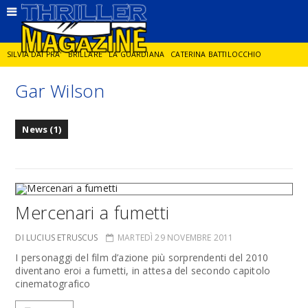
SILVIA DAI PRA'
BRILLARE
LA GUARDIANA
CATERINA BATTILOCCHIO
Gar Wilson
JORGE DIAZ
LA SPIA
DELITTO IN CORNICE
GIANCARLO DE CATALDO
News (1)
DIEGO ZANDEL
GLI ANNI DI PIETRA
Mercenari a fumetti
DI LUCIUS ETRUSCUS
MARTEDÌ 29 NOVEMBRE 2011
I personaggi del film d’azione più sorprendenti del 2010
diventano eroi a fumetti, in attesa del secondo capitolo
cinematografico