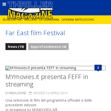
SILVIA DAI PRA'
BRILLARE
LA GUARDIANA
CATERINA BATTILOCCHIO
Far East film Festival
JORGE DIAZ
LA SPIA
DELITTO IN CORNICE
GIANCARLO DE CATALDO
News (19)
Approfondimenti (6)
DIEGO ZANDEL
GLI ANNI DI PIETRA
2
MYmovies.it presenta FEFF in
streaming
DI REDAZIONE
GIOVEDÌ 23 APRILE 2015
Una selezione di film del programma ufficiale e delle
precedenti edizioni
in streaming su MYMOVIESLIVE