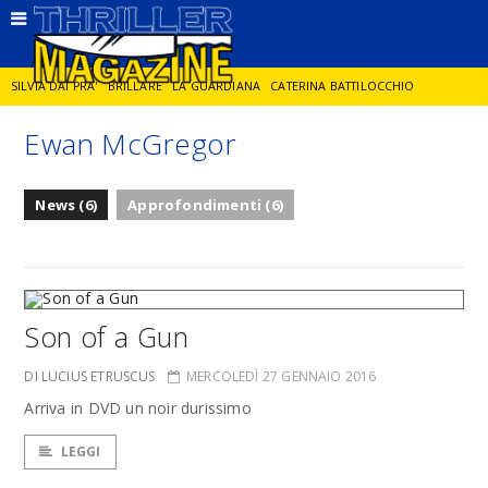
SILVIA DAI PRA'
BRILLARE
LA GUARDIANA
CATERINA BATTILOCCHIO
Ewan McGregor
JORGE DIAZ
LA SPIA
DELITTO IN CORNICE
GIANCARLO DE CATALDO
News (6)
Approfondimenti (6)
DIEGO ZANDEL
GLI ANNI DI PIETRA
Son of a Gun
DI LUCIUS ETRUSCUS
MERCOLEDÌ 27 GENNAIO 2016
Arriva in DVD un noir durissimo
LEGGI