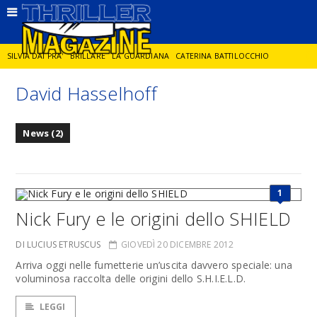
SILVIA DAI PRA'
BRILLARE
LA GUARDIANA
CATERINA BATTILOCCHIO
David Hasselhoff
JORGE DIAZ
LA SPIA
DELITTO IN CORNICE
GIANCARLO DE CATALDO
News (2)
DIEGO ZANDEL
GLI ANNI DI PIETRA
1
Nick Fury e le origini dello SHIELD
DI LUCIUS ETRUSCUS
GIOVEDÌ 20 DICEMBRE 2012
Arriva oggi nelle fumetterie un’uscita davvero speciale: una
voluminosa raccolta delle origini dello S.H.I.E.L.D.
LEGGI