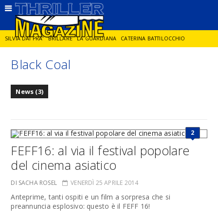
SILVIA DAI PRA'
BRILLARE
LA GUARDIANA
CATERINA BATTILOCCHIO
Black Coal
JORGE DIAZ
LA SPIA
DELITTO IN CORNICE
GIANCARLO DE CATALDO
News (3)
DIEGO ZANDEL
GLI ANNI DI PIETRA
2
FEFF16: al via il festival popolare
del cinema asiatico
DI SACHA ROSEL
VENERDÌ 25 APRILE 2014
Anteprime, tanti ospiti e un film a sorpresa che si
preannuncia esplosivo: questo è il FEFF 16!