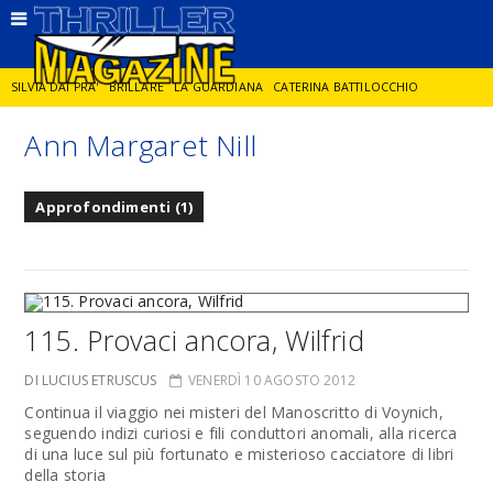
SILVIA DAI PRA'
BRILLARE
LA GUARDIANA
CATERINA BATTILOCCHIO
Ann Margaret Nill
JORGE DIAZ
LA SPIA
DELITTO IN CORNICE
GIANCARLO DE CATALDO
Approfondimenti (1)
DIEGO ZANDEL
GLI ANNI DI PIETRA
115. Provaci ancora, Wilfrid
DI LUCIUS ETRUSCUS
VENERDÌ 10 AGOSTO 2012
Continua il viaggio nei misteri del Manoscritto di Voynich,
seguendo indizi curiosi e fili conduttori anomali, alla ricerca
di una luce sul più fortunato e misterioso cacciatore di libri
della storia