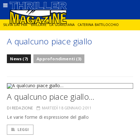
SILVIA DAI PRA'
BRILLARE
LA GUARDIANA
CATERINA BATTILOCCHIO
A qualcuno piace giallo
JORGE DIAZ
LA SPIA
DELITTO IN CORNICE
GIANCARLO DE CATALDO
News (7)
Approfondimenti (3)
DIEGO ZANDEL
GLI ANNI DI PIETRA
A qualcuno piace giallo…
DI REDAZIONE
MARTEDÌ 18 GENNAIO 2011
Le varie forme di espressione del giallo
LEGGI