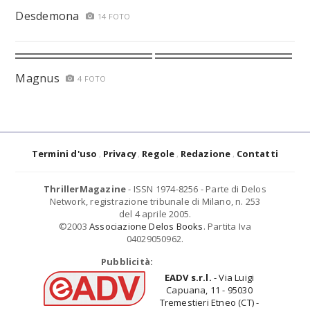
Desdemona
14 FOTO
Magnus
4 FOTO
Termini d'uso
Privacy
Regole
Redazione
Contatti
ThrillerMagazine
- ISSN 1974-8256 - Parte di Delos
Network, registrazione tribunale di Milano, n. 253
del 4 aprile 2005.
©2003
Associazione Delos Books
. Partita Iva
04029050962.
Pubblicità:
EADV s.r.l.
- Via Luigi
Capuana, 11 - 95030
Tremestieri Etneo (CT) -