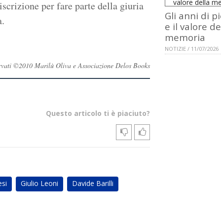
scrizione per fare parte della giuria
Gli anni di p
a.
e il valore de
memoria
NOTIZIE / 11/07/2026
iservati ©2010 Marilù Oliva e Associazione Delos Books
Questo articolo ti è piaciuto?
esi
Giulio Leoni
Davide Barilli