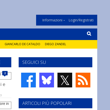
Informazioni
Login/Registrati
GIANCARLO DE CATALDO
DIEGO ZANDEL
E
SEGUICI SU
𝕏
2
i e
13
ARTICOLI PIÙ POPOLARI