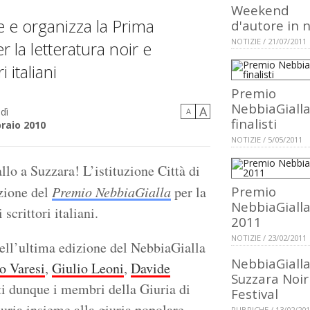
Weekend
sce e organizza la Prima
d'autore in n
NOTIZIE / 21/07/2011
 la letteratura noir e
 italiani
Premio
NebbiaGialla:
A
dì
A
finalisti
raio 2010
NOTIZIE / 5/05/2011
llo a Suzzara! L’istituzione Città di
izione del
Premio NebbiaGialla
per la
Premio
NebbiaGiall
 scrittori italiani.
2011
NOTIZIE / 23/02/2011
 dell’ultima edizione del NebbiaGialla
NebbiaGiall
o Varesi
,
Giulio Leoni
,
Davide
Suzzara Noir
ti dunque i membri della Giuria di
Festival
iuria insieme alla giuria popolare,
RUBRICHE / 13/02/20