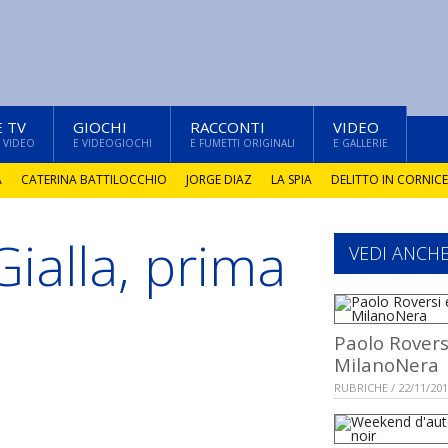
E TV
GIOCHI
RACCONTI
VIDEO
 VIDEO
E VIDEOGIOCHI
E FUMETTI ORIGINALI
E GALLERIE
A
CATERINA BATTILOCCHIO
JORGE DIAZ
LA SPIA
DELITTO IN CORNICE
ialla, prima
VEDI ANCH
Paolo Rovers
MilanoNera
RUBRICHE / 22/11/20