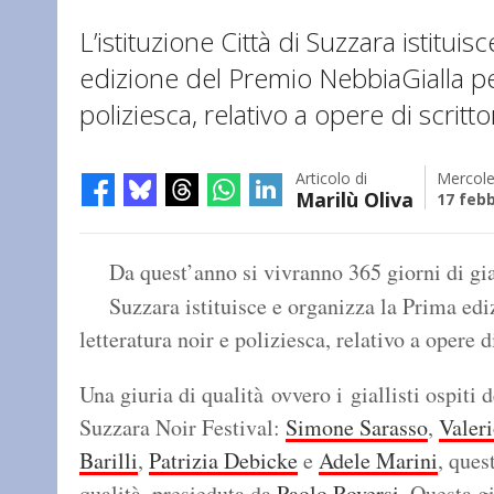
L’istituzione Città di Suzzara istitui
edizione del Premio NebbiaGialla per
poliziesca, relativo a opere di scrittori
Articolo di
Mercole
Marilù Oliva
17 febb
Da quest’anno si vivranno 365 giorni di gia
Suzzara istituisce e organizza la Prima ed
letteratura noir e poliziesca, relativo a opere di
Una giuria di qualità ovvero i giallisti ospiti
Suzzara Noir Festival:
Simone Sarasso
,
Valeri
Barilli
,
Patrizia Debicke
e
Adele Marini
, ques
qualità, presieduta da
Paolo Roversi
. Questa g