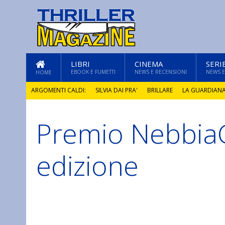
LIBRI
CINEMA
SERI
EBOOK E FUMETTI
NEWS E RECENSIONI
NEWS E
HOME
ARGOMENTI CALDI:
SILVIA DAI PRA'
BRILLARE
LA GUARDIAN
Premio NebbiaG
GLI ANNI DI PIETRA
edizione