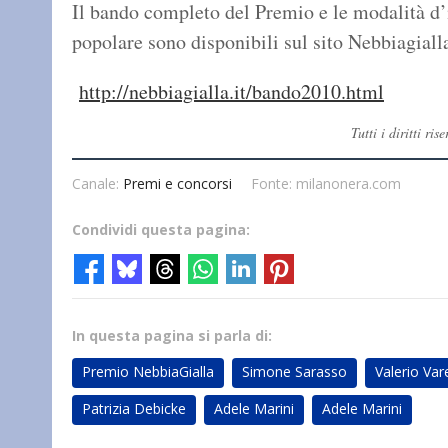
Il bando completo del Premio e le modalità d’i
popolare sono disponibili sul sito Nebbiagiall
http://nebbiagialla.it/bando2010.html
Tutti i diritti r
Canale:
Premi e concorsi
Fonte: milanonera.com
Condividi questa pagina:
In questa pagina si parla di:
Premio NebbiaGialla
Simone Sarasso
Valerio Var
Patrizia Debicke
Adele Marini
Adele Marini