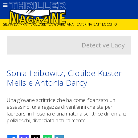
SILVIA DAI PRA'
BRILLARE
LA GUARDIANA
CATERINA BATTILOCCHIO
Detective Lady
JORGE DIAZ
LA SPIA
DELITTO IN CORNICE
GIANCARLO DE CATALDO
DIEGO ZANDEL
GLI ANNI DI PIETRA
Sonia Leibowitz, Clotilde Kuster
Melis e Antonia Darcy
Una giovane scrittrice che ha come fidanzato un
assassino, una ragazza di vent’anni che sta per
laurearsi in filosofia e una matura scrittrice di romanzi
polizieschi, divorziata naturalmente…