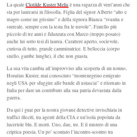
La quale
Clotilde Kuster Melis
è una ragazza di vent’anni che
sta per laurearsi in filosofia. Figlia del signor Alberto “alto e
magro come un grissino” e della signora Bianca “svanita e
surreale, sempre con la testa fra le nuvole”. Fratello più
piccolo di tre anni e fidanzata con Marco (troppo posato)
anche lui sotto tesi di laurea. Carattere aperto, socievole,
curiosa di tutto, grande camminatrice. E belloccia (corpo
snello, gambe lunghe), il che non guasta.
La sua vita cambia all’improvviso alla scoperta di un nonno,
Horatius Kuster, mai conosciuto “montenegrino emigrato
negli USA per sfuggire alle bande di ustascia” e ritornato in
Italia per dare un contributo alla sua patria devastata dalla
guerra.
Da qui i guai per la nostra giovane detective invischiata in
traffici illeciti, tra agenti della CIA e un’isola popolata da
lucertole blu. E morti. Uno, due, tre. E il mistero di una
criptica poesia. Un po’ scontato l’incontro-scontro tra