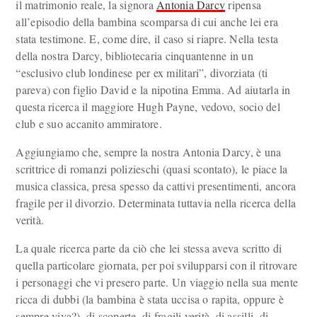
il matrimonio reale, la signora
Antonia Darcy
ripensa
all’episodio della bambina scomparsa di cui anche lei era
stata testimone. E, come dire, il caso si riapre. Nella testa
della nostra Darcy, bibliotecaria cinquantenne in un
“esclusivo club londinese per ex militari”, divorziata (ti
pareva) con figlio David e la nipotina Emma. Ad aiutarla in
questa ricerca il maggiore Hugh Payne, vedovo, socio del
club e suo accanito ammiratore.
Aggiungiamo che, sempre la nostra Antonia Darcy, è una
scrittrice di romanzi polizieschi (quasi scontato), le piace la
musica classica, presa spesso da cattivi presentimenti, ancora
fragile per il divorzio. Determinata tuttavia nella ricerca della
verità.
La quale ricerca parte da ciò che lei stessa aveva scritto di
quella particolare giornata, per poi svilupparsi con il ritrovare
i personaggi che vi presero parte. Un viaggio nella sua mente
ricca di dubbi (la bambina è stata uccisa o rapita, oppure è
sempre viva?), di scoperte, di fragili verità, di assilli, di