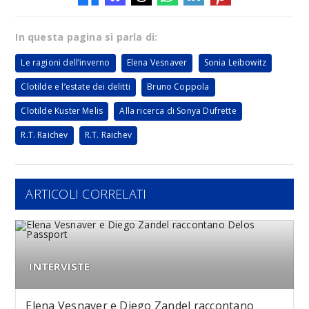
In questa pagina si parla di:
Le ragioni dell’inverno
Elena Vesnaver
Sonia Leibowitz
Clotilde e l’estate dei delitti
Bruno Coppola
Clotilde Kuster Melis
Alla ricerca di Sonya Dufrette
R.T. Raichev
R.T. Raichev
ARTICOLI CORRELATI
INTERVISTE
Elena Vesnaver e Diego Zandel raccontano