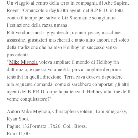
Un viaggio al centro della terra in compagnia di Abe Sapien,
Roger l’Omuncolo e degli altri agenti del B.P.R.D. in lotta
contro il tempo per salvare Liz Sherman e scongiurare
l’estinzione della razza umana.
Riti voodoo, mostri giganteschi, uomini-pesce, macchine
assassine, giustizieri mascherati e tanto altro ancora nel solco
della tradizione che ha reso Hellboy un successo senza
precedenti.
"
Mike Mignola
voleva ampliare il mondo di Hellboy fin
dall’inizio, e questo volume è la prova tangibile dei primi
tentativi in quella direzione. Terra cava doveva rispondere
alla seguente domanda: come si sarebbero comportati gli altri
agenti del B.P.R.D. dopo la partenza di Hellboy alla fine de Il
verme conquistatore?"
Autori Mike Mignola, Christopher Golden, Tom Sniegosky,
Ryan Sook
Pagine 132Formato 17x26, Col., Bross.
Euro 11,00