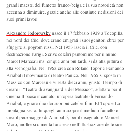
grandi maestri del fumetto franco-belga e la sua notorietà non
accenna a diminuire, grazie anche alle continue riedizioni dei
suoi primi lavori.
Alexandro Jodorowsky
nasce il 17 febbraio 1929 a Tocopilla,
nel nord del Cile, dove erano emigrati i suoi genitori ebrei per
sfuggire ai pogrom russi. Nel 1953 lascia il Cile, con
destinazione Parigi. Scrive celebri pantomime per il mimo
Marcel Marceau ma, cinque anni più tardi, si dà alla pittura e
alla scenografia. Nel 1962 crea con Roland Topor e Fernando
Arrabal il movimento di teatro Panico. Nel 1965 si sposta in
Messico con Marceau e vi resta dieci anni, giusto il tempo di
creare il “Teatro di avanguardia del Messico”, adattare per il
cinema Il paese incantato, un’opera teatrale di Fernando
Arrabal, e girare due dei suoi più celebri film: El Topo e La
montagna sacra. In quegli anni scopre il medium fumetto e
crea il personaggio di Annibal 5, per il disegnatore Manuel
Moro, inoltre si cimenta lui stesso nell’illustrazione delle sue