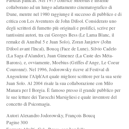
Fabulas panicas. Nel 1975 conosce Moebius e insieme
collaborano ad un lungo adattamento cinematografico di
Dune, mentre nel 1980 raggiunge il successo di pubblico e di
critica con Les Aventures de John Difool. Considerato uno
degli scrittori di fumetto più originali e prolifici, scrive per
tantissimi autori, tra cui Georges Bess (Le Lama Blanc, il
remake di Annibal 5 e Juan Solo), Zoran Janjetov (John
Difool avant l'Incal), Boucq (Face de Lune), Silvio Cadelo
(La Saga d'Alandor), Juan Gimenez (La Caste des Méta-
Barons), e, ovviamente, Moebius (Griffes d'Ange, Le Coeur
Couronné). Nel 1996, Jodorowsky riceve al Festival di
Angouleme l’Alph’Art quale migliore scrittore per la sua serie
Juan Solo. Al 2004 risale la sua collaborazione con Milo
Manara per I Borgia. È famoso presso il grande pubblico per
le sue letture dei Tarocchi Marsigliesi e quale inventore del
concetto di Psicomagia.
Autori Alexandro Jodorowsky, François Boucq
Pagine 300