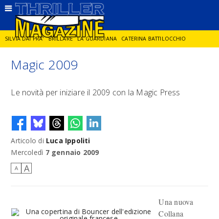
SILVIA DAI PRA'
BRILLARE
LA GUARDIANA
CATERINA BATTILOCCHIO
Magic 2009
JORGE DIAZ
LA SPIA
DELITTO IN CORNICE
GIANCARLO DE CATALDO
Le novità per iniziare il 2009 con la Magic Press
DIEGO ZANDEL
GLI ANNI DI PIETRA
Articolo di
Luca Ippoliti
Mercoledì
7 gennaio 2009
A
A
Una nuova
Collana