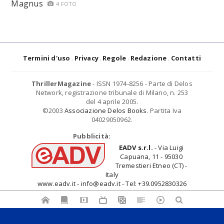
Magnus
4 FOTO
Termini d'uso
Privacy
Regole
Redazione
Contatti
ThrillerMagazine
- ISSN 1974-8256 - Parte di Delos
Network, registrazione tribunale di Milano, n. 253
del 4 aprile 2005.
©2003
Associazione Delos Books
. Partita Iva
04029050962.
Pubblicità:
EADV s.r.l.
- Via Luigi
Capuana, 11 - 95030
Tremestieri Etneo (CT) -
Italy
www.eadv.it - info@eadv.it - Tel: +39.0952830326