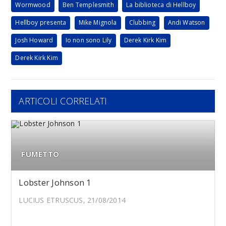
Wormwood
Ben Templesmith
La biblioteca di Hellboy
Hellboy presenta
Mike Mignola
Clubbing
Andi Watson
Josh Howard
Io non sono Lily
Derek Kirk Kim
Derek Kirk Kim
ARTICOLI CORRELATI
FUMETTO
Lobster Johnson 1
LUCIUS ETRUSCUS, 21/08/2014