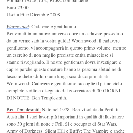
Formato 19x26, Col., Bross. con bandelle
Euro 23,00
Uscita Fine Dicembre 2008
Wormwood
: Cadavere e gentiluomo
Benvenuti in un nuovo universo dove un cadavere posseduto
da un verme sarà la vostra guida! Woormwood, il cadavere
gentiluomo, vi accompagnerà in questo primo volume, mentre
un esercito di non meglio precisate entità minacciose si
stanno risvegliando. Il nostro gentleman dovrà investigare e
capire perché queste creature hanno la pessima abitudine di
lasciare dietro di loro una lunga scia di corpi mutilati.
Wormwood: Cadavere e gentiluomo raccoglie il primo ciclo
completo scritto e disegnato dal co-creatore di 30 GIORNI
DI NOTTE, Ben Templesmith.
Ben Templesmith
Nato nel 1978, Ben vi saluta da Perth in
Australia. I suoi lavori più importanti in qualità di illustratore
sono 30 giorni di notte e Fell. Si è occupato di Star Wars,
Army of Darkness, Silent Hill e Buffy: The Vampire e anche