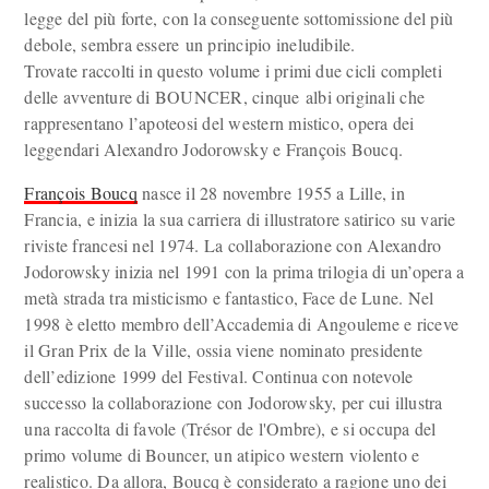
legge del più forte, con la conseguente sottomissione del più
debole, sembra essere un principio ineludibile.
Trovate raccolti in questo volume i primi due cicli completi
delle avventure di BOUNCER, cinque albi originali che
rappresentano l’apoteosi del western mistico, opera dei
leggendari Alexandro Jodorowsky e François Boucq.
François Boucq
nasce il 28 novembre 1955 a Lille, in
Francia, e inizia la sua carriera di illustratore satirico su varie
riviste francesi nel 1974. La collaborazione con Alexandro
Jodorowsky inizia nel 1991 con la prima trilogia di un’opera a
metà strada tra misticismo e fantastico, Face de Lune. Nel
1998 è eletto membro dell’Accademia di Angouleme e riceve
il Gran Prix de la Ville, ossia viene nominato presidente
dell’edizione 1999 del Festival. Continua con notevole
successo la collaborazione con Jodorowsky, per cui illustra
una raccolta di favole (Trésor de l'Ombre), e si occupa del
primo volume di Bouncer, un atipico western violento e
realistico. Da allora, Boucq è considerato a ragione uno dei