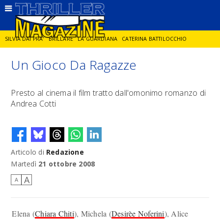
SILVIA DAI PRA'
BRILLARE
LA GUARDIANA
CATERINA BATTILOCCHIO
Un Gioco Da Ragazze
JORGE DIAZ
LA SPIA
DELITTO IN CORNICE
GIANCARLO DE CATALDO
Presto al cinema il film tratto dall'omonimo romanzo di
Andrea Cotti
DIEGO ZANDEL
GLI ANNI DI PIETRA
Articolo di
Redazione
Martedì
21 ottobre 2008
A
A
Elena (
Chiara Chiti
), Michela (
Desirèe Noferini
), Alice