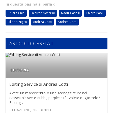
In questa pagina si parla di:
Chiara Chiti
Desirèe Noferini
Nadir Caselli
Chiara Paoli
Filippo Nigro
Andrea Cotti
Andrea Cotti
ARTICOLI CORRELATI
EDITORIA
Editing Service di Andrea Cotti
Avete un manoscritto o una sceneggiatura nel
cassetto? Avete dubbi, perplessità, volete migliorarlo?
Editing...
REDAZIONE, 30/03/2011