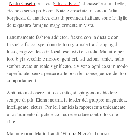
(
Nadir Caselli
) e Livia (
Chiara Paoli
), diciassette anni: belle,
ricche e senza problemi. Nate e cresciute in seno all’alta
borghesia di una ricca città di provincia italiana, sono le figlie
delle quattro famiglie maggiormente in vista.
Estremamente fashion addicted, fissate con la dieta e con
l’aspetto fisico, spendono le loro giornate tra shopping di
lusso, ragazzi, feste in locali esclusivi e scuola. Ma tutto per
loro è già vecchio e noioso: genitori, istituzioni, amici, nulla
sembra avere un reale significato, e vivono ogni cosa in modo
superficiale, senza pensare alle possibili conseguenze dei loro
comportamenti.
Abituate a ottenere tutto e subito, si spingono a chiedere
sempre di più. Elena incarna la leader del gruppo: magnetica,
intelligente, sicura. Per lei l’amicizia rappresenta unicamente
uno strumento di potere con cui esercitare controllo sulle
altre.
Ma un giorno Mario Landi (
Filippo Nigro
), il nuovo