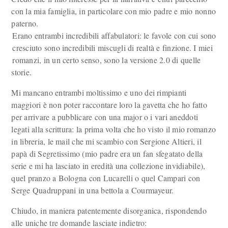
con la mia famiglia, in particolare con mio padre e mio nonno
paterno.
Erano entrambi incredibili affabulatori: le favole con cui sono
cresciuto sono incredibili miscugli di realtà e finzione. I miei
romanzi, in un certo senso, sono la versione 2.0 di quelle
storie.
Mi mancano entrambi moltissimo e uno dei rimpianti
maggiori è non poter raccontare loro la gavetta che ho fatto
per arrivare a pubblicare con una major o i vari aneddoti
legati alla scrittura: la prima volta che ho visto il mio romanzo
in libreria, le mail che mi scambio con Sergione Altieri, il
papà di Segretissimo (mio padre era un fan sfegatato della
serie e mi ha lasciato in eredità una collezione invidiabile),
quel pranzo a Bologna con Lucarelli o quel Campari con
Serge Quadruppani in una bettola a Courmayeur.
Chiudo, in maniera patentemente disorganica, rispondendo
alle uniche tre domande lasciate indietro: