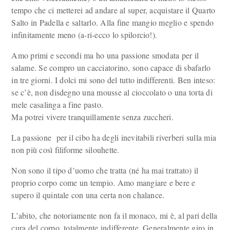
tempo che ci metterei ad andare al super, acquistare il Quarto
Salto in Padella e saltarlo. Alla fine mangio meglio e spendo
infinitamente meno (a-ri-ecco lo spilorcio!).
Amo primi e secondi ma ho una passione smodata per il
salame. Se compro un cacciatorino, sono capace di sbafarlo
in tre giorni. I dolci mi sono del tutto indifferenti. Ben inteso:
se c’è, non disdegno una mousse al cioccolato o una torta di
mele casalinga a fine pasto.
Ma potrei vivere tranquillamente senza zuccheri.
La passione per il cibo ha degli inevitabili riverberi sulla mia
non più così filiforme silouhette.
Non sono il tipo d’uomo che tratta (né ha mai trattato) il
proprio corpo come un tempio. Amo mangiare e bere e
supero il quintale con una certa non chalance.
L’abito, che notoriamente non fa il monaco, mi è, al pari della
cura del corpo, totalmente indifferente. Generalmente giro in