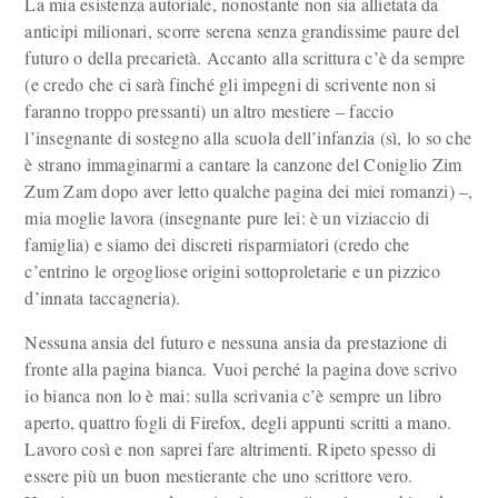
La mia esistenza autoriale, nonostante non sia allietata da
anticipi milionari, scorre serena senza grandissime paure del
futuro o della precarietà. Accanto alla scrittura c’è da sempre
(e credo che ci sarà finché gli impegni di scrivente non si
faranno troppo pressanti) un altro mestiere – faccio
l’insegnante di sostegno alla scuola dell’infanzia (sì, lo so che
è strano immaginarmi a cantare la canzone del Coniglio Zim
Zum Zam dopo aver letto qualche pagina dei miei romanzi) –,
mia moglie lavora (insegnante pure lei: è un viziaccio di
famiglia) e siamo dei discreti risparmiatori (credo che
c’entrino le orgogliose origini sottoproletarie e un pizzico
d’innata taccagneria).
Nessuna ansia del futuro e nessuna ansia da prestazione di
fronte alla pagina bianca. Vuoi perché la pagina dove scrivo
io bianca non lo è mai: sulla scrivania c’è sempre un libro
aperto, quattro fogli di Firefox, degli appunti scritti a mano.
Lavoro così e non saprei fare altrimenti. Ripeto spesso di
essere più un buon mestierante che uno scrittore vero.