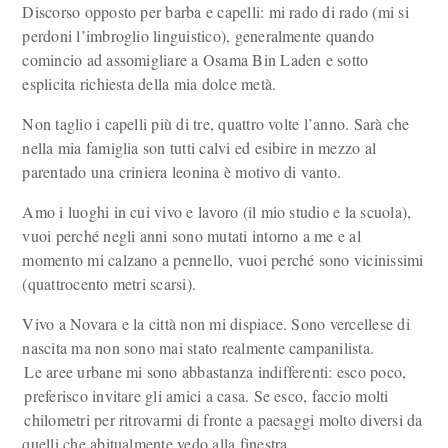
Discorso opposto per barba e capelli: mi rado di rado (mi si
perdoni l’imbroglio linguistico), generalmente quando
comincio ad assomigliare a Osama Bin Laden e sotto
esplicita richiesta della mia dolce metà.
Non taglio i capelli più di tre, quattro volte l’anno. Sarà che
nella mia famiglia son tutti calvi ed esibire in mezzo al
parentado una criniera leonina è motivo di vanto.
Amo i luoghi in cui vivo e lavoro (il mio studio e la scuola),
vuoi perché negli anni sono mutati intorno a me e al
momento mi calzano a pennello, vuoi perché sono vicinissimi
(quattrocento metri scarsi).
Vivo a Novara e la città non mi dispiace. Sono vercellese di
nascita ma non sono mai stato realmente campanilista.
Le aree urbane mi sono abbastanza indifferenti: esco poco,
preferisco invitare gli amici a casa. Se esco, faccio molti
chilometri per ritrovarmi di fronte a paesaggi molto diversi da
quelli che abitualmente vedo alla finestra.