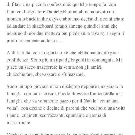
di fila). Una piccola confessione: qualche tempo fa, con
l’amico disegnatore Daniele Rudoni abbiamo avuto un
momento back in the days e abbiamo deciso di ricominciare
ad andare in skateboard (erano almeno quindici anni che
nessuno di noi due metteva più piede sulla tavola). I segni li
porto tristemente addosso…
A dirla tutta, con lo sport non è che abbia mai avuto gran
confidenza. Sono più un tipo da bagordi in compagnia. Mi
piace un sacco trascorrere la serata con gli amici,
chiacchierare, sbevazzare e sfumazzare.
Sono un tipo gioviale e non disdegno neppure una serata in
famiglia con tutti i crismi. Credo di essere l’unico della mia
famiglia che va veramente pazzo per il Natale “come una
volta”, con decine e decine di parenti che vedi solo una volta
l’anno, cuginetti scorrazzanti, spumante e crema di
mascarpone.
Credo che il mio interesse per la narrativa c’entri parecchio