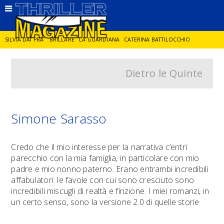
SILVIA DAI PRA'
BRILLARE
LA GUARDIANA
CATERINA BATTILOCCHIO
Dietro le Quinte
JORGE DIAZ
LA SPIA
DELITTO IN CORNICE
GIANCARLO DE CATALDO
DIEGO ZANDEL
GLI ANNI DI PIETRA
Simone Sarasso
Credo che il mio interesse per la narrativa c’entri
parecchio con la mia famiglia, in particolare con mio
padre e mio nonno paterno. Erano entrambi incredibili
affabulatori: le favole con cui sono cresciuto sono
incredibili miscugli di realtà e finzione. I miei romanzi, in
un certo senso, sono la versione 2.0 di quelle storie