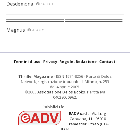
Desdemona
14 FOTO
Magnus
4 FOTO
Termini d'uso
Privacy
Regole
Redazione
Contatti
ThrillerMagazine
- ISSN 1974-8256 - Parte di Delos
Network, registrazione tribunale di Milano, n. 253
del 4 aprile 2005.
©2003
Associazione Delos Books
. Partita Iva
04029050962.
Pubblicità:
EADV s.r.l.
- Via Luigi
Capuana, 11 - 95030
Tremestieri Etneo (CT) -
Italy