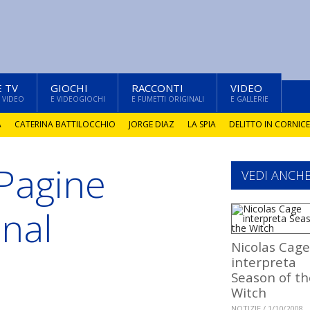
E TV
GIOCHI
RACCONTI
VIDEO
 VIDEO
E VIDEOGIOCHI
E FUMETTI ORIGINALI
E GALLERIE
A
CATERINA BATTILOCCHIO
JORGE DIAZ
LA SPIA
DELITTO IN CORNICE
 Pagine
VEDI ANCH
nal
Nicolas Cage
interpreta
Season of th
Witch
NOTIZIE / 1/10/2008