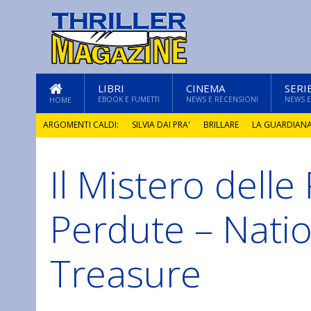
LIBRI
CINEMA
SERI
EBOOK E FUMETTI
NEWS E RECENSIONI
NEWS E
HOME
ARGOMENTI CALDI:
SILVIA DAI PRA'
BRILLARE
LA GUARDIAN
Il Mistero delle
GLI ANNI DI PIETRA
Perdute – Natio
Treasure