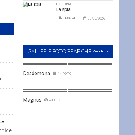
EDITORIA
La spia
LEGGI
30/07/2026
GALLERIE FOTOGRAFICHE
Vedi tutte
Desdemona
14 FOTO
a
Magnus
4 FOTO
rnice