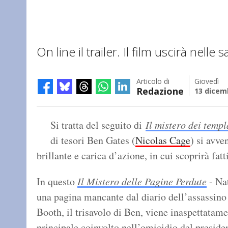
On line il trailer. Il film uscirà nelle
Articolo di
Giovedì
Redazione
13 dicem
Si tratta del seguito di
Il mistero dei templ
di tesori Ben Gates (
Nicolas Cage
) si avve
brillante e carica d’azione, in cui scoprirà fatti
In questo
Il Mistero delle Pagine Perdute
- Na
una pagina mancante dal diario dell’assassin
Booth, il trisavolo di Ben, viene inaspettatam
principale coinvolto nell’omicidio del preside