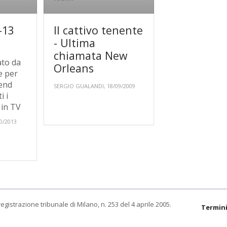
-13
Il cattivo tenente
- Ultima
chiamata New
ato da
Orleans
e per
-end
SERGIO GUALANDI, 18/09/2009
i i
r in TV
0/2013
egistrazione tribunale di Milano, n. 253 del 4 aprile 2005.
Termini