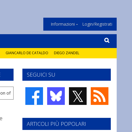
Informazioni
Login/Registrati
GIANCARLO DE CATALDO
DIEGO ZANDEL
E
SEGUICI SU
𝕏
e
ARTICOLI PIÙ POPOLARI