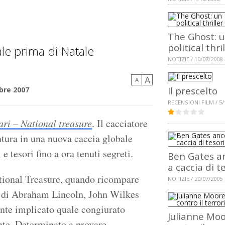
The Ghost: 
political thri
 sale prima di Natale
NOTIZIE / 10/07/2008
A
A
Il prescelto
bre 2007
RECENSIONI FILM / 5/
ari – National treasure
. Il cacciatore
ntura in una nuova caccia globale
 e tesori fino a ora tenuti segreti.
Ben Gates a
a caccia di t
tional Treasure, quando ricompare
NOTIZIE / 20/07/2005
o di Abraham Lincoln, John Wilkes
ente implicato quale congiurato
Julianne Mo
nte. Determinato a provare