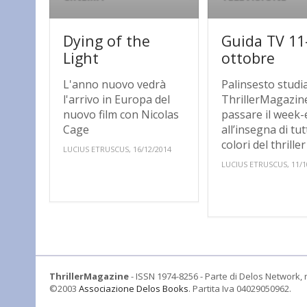
Dying of the
Guida TV 11
Light
ottobre
L'anno nuovo vedrà
Palinsesto studi
l'arrivo in Europa del
ThrillerMagazin
nuovo film con Nicolas
passare il week
Cage
all’insegna di tutt
colori del thrille
LUCIUS ETRUSCUS, 16/12/2014
LUCIUS ETRUSCUS, 11/1
ThrillerMagazine
- ISSN 1974-8256 - Parte di Delos Network, r
©2003
Associazione Delos Books
. Partita Iva 04029050962.