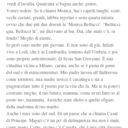
verdi d’invidia. Qualcuna si bagna anche, penso.
Vorrei vedere. Se ti chiami Monica, hai i capelli lunghi, scuri,
occhi castani, grandi, labbra regolari e seno quarta misura
ovvio che due più due diventi la ‘Monica Bellucci’. “Bellucci
qua, Bellucci là”, mi dicevano al bar. Dai, che male c’è, in
fondo? Meglio di niente.
Io però sono molto più giovane. E non sono di giù. Infatti
vivo a Lodi, che è in Lombardia, lontano dall’Umbria, e poi
sono proprio settentrionale, di Sesto San Giovanni. É una
cittadina vicina a Milano, carina, anche se è piena di gente
del sud e di extracomunitari. Mio padre lavora all’Italferrosa
come tornitore, mia madre invece è casalinga e sta a
piagnucolare tutto il giorno per la vita che fa. Ma te lo potevi
costruire meglio, il tuo futuro, mamma, come avrei fatto io al
posto tuo, mammina. Anziché stare dietro a quello sfigato
della madonna di tuo marito.
Anche i miei sono del sud. Di un paese che si chiama Casal
di Principe. Magari c’è un po’ di delinquenza ma non è male,
come posto. Certo, vicino c’è Caserta, che è una città davvero