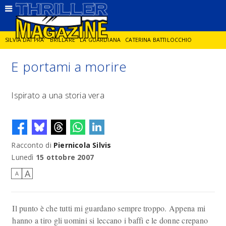
SILVIA DAI PRA'
BRILLARE
LA GUARDIANA
CATERINA BATTILOCCHIO
E portami a morire
JORGE DIAZ
LA SPIA
DELITTO IN CORNICE
GIANCARLO DE CATALDO
Ispirato a una storia vera
DIEGO ZANDEL
GLI ANNI DI PIETRA
Racconto di
Piernicola Silvis
Lunedì
15 ottobre 2007
A
A
Il punto è che tutti mi guardano sempre troppo. Appena mi
hanno a tiro gli uomini si leccano i baffi e le donne crepano