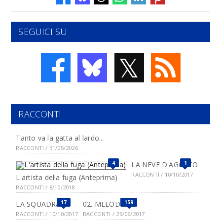
SEGUICI SU
𝕏
RACCONTI
Tanto va la gatta al lardo...
RACCONTI / 31/05/2026
4
1
LA NEVE D'AGOSTO
RACCONTI / 10/10/2017
L'artista della fuga (Anteprima)
RACCONTI / 8/10/2018
17
159
LA SQUADRA
02. MELODIA
RACCONTI / 10/10/2017
RACCONTI / 29/06/2017