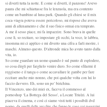
si divertì tutta la notte. E come si divertì, il panzone! Avevo
paura che mi schiattasse fra le lenzuola, ma era contento
come un bambino al luna park. Quando gli chiesi se il mix
coca-viagra poteva essere pericoloso, mi rispose che aveva
anni di allenamento e che il suo fisico ormai era temprato.
A me il sesso piace, mi fa impazzire. Sono brava in quelle
cose lì, so recitare, so impostare gli occhi, la voce, le labbra,
insomma mi ci applico e mi diverto una cifra a farli morire, i
maschi. Almeno questo. D'altronde mica ho avuto tanto dalla
vita, io.
So come guardare un uomo quando è sul punto di esplodere,
so cosa dirgli per farglielo venire duro. So come sfilarmi il
reggiseno e il tanga o come accavallare le gambe per fare
eccitare anche mio nonno, che poi qualche volta con lui lo
faccio davvero. Eh, sono un po’ birichina.
Il Vincenzo, uno dei miei ex, faceva il commesso al
pornoshop ‘La Bottega del Sesso’, a Locate Triulzi. A lui
piaceva il cinema, e così ci siamo visti tutti i possibili dvd
porno, da quelli delle vecchie che fanno le cose coi ragazzini