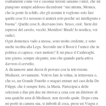
esattamente come voi e casomai terroni saranno i miei, che mi
piangono sempre addosso dicendomi “stai attenta, Monica,
che la gente fa schifo, che gli uomini ti vogliono solo fare
quelle cose lì e nessuno ti aiuterà solo perché sei intelligente e
buona”. Quelle cose lì, dicevano loro. Sesso, cioè. Siete dei
repressi del cavolo, vecchi. Meridios! Bleah! Io nordica, voi
sudici.
Ogni domenica vado a messa, sono molto credente, e sono
anche iscritta alla Lega. Secondo me il Bossi è l’unico che in
politica ci capisce, vuoi mettere? E mi piace il Calderaghi,
uno giusto, sempre elegante, uno che quando parla attiva
davvero il cervello.
A diciannove anni decisi di provare con la televisione.
Mediaset, ovviamente. Volevo fare la velina, la letteronza o,
che so, un Grande Fratello o magari entrare nel cast della De
Filippi, che è sempre forte, la Maria. Partecipai a delle
selezioni e due più due mi ritrovai a cena con un direttore di
una qualche area di Mediaset, non ricordo quale. Dopo cena
mi portò in camera sua, si imbottì di coca, prese un Viagra e