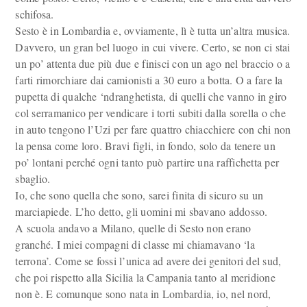
schifosa.
Sesto è in Lombardia e, ovviamente, lì è tutta un’altra musica.
Davvero, un gran bel luogo in cui vivere. Certo, se non ci stai
un po’ attenta due più due e finisci con un ago nel braccio o a
farti rimorchiare dai camionisti a 30 euro a botta. O a fare la
pupetta di qualche ‘ndranghetista, di quelli che vanno in giro
col serramanico per vendicare i torti subiti dalla sorella o che
in auto tengono l’Uzi per fare quattro chiacchiere con chi non
la pensa come loro. Bravi figli, in fondo, solo da tenere un
po’ lontani perché ogni tanto può partire una raffichetta per
sbaglio.
Io, che sono quella che sono, sarei finita di sicuro su un
marciapiede. L’ho detto, gli uomini mi sbavano addosso.
A scuola andavo a Milano, quelle di Sesto non erano
granché. I miei compagni di classe mi chiamavano ‘la
terrona’. Come se fossi l’unica ad avere dei genitori del sud,
che poi rispetto alla Sicilia la Campania tanto al meridione
non è. E comunque sono nata in Lombardia, io, nel nord,