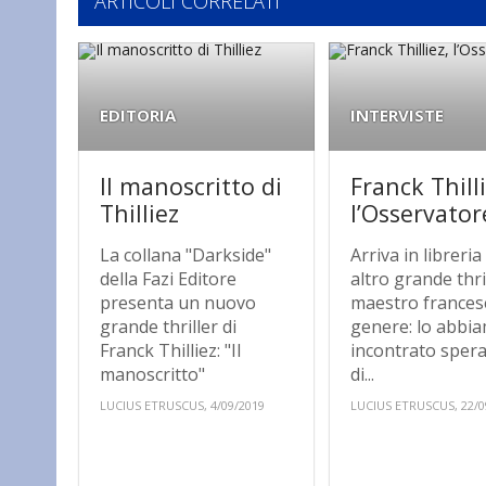
ARTICOLI CORRELATI
EDITORIA
INTERVISTE
Il manoscritto di
Franck Thilli
Thilliez
l’Osservator
La collana "Darkside"
Arriva in libreria
della Fazi Editore
altro grande thri
presenta un nuovo
maestro frances
grande thriller di
genere: lo abbi
Franck Thilliez: "Il
incontrato sper
manoscritto"
di...
LUCIUS ETRUSCUS, 4/09/2019
LUCIUS ETRUSCUS, 22/0