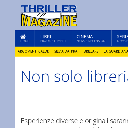
LIBRI
CINEMA
SERI
EBOOK E FUMETTI
NEWS E RECENSIONI
NEWS E
HOME
ARGOMENTI CALDI:
SILVIA DAI PRA'
BRILLARE
LA GUARDIAN
Non solo librer
GLI ANNI DI PIETRA
Esperienze diverse e originali sara