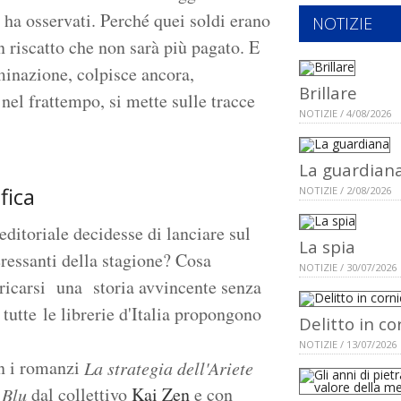
i ha osservati. Perché quei soldi erano
NOTIZIE
un riscatto che non sarà più pagato. E
rminazione, colpisce ancora,
Brillare
nel frattempo, si mette sulle tracce
NOTIZIE / 4/08/2026
La guardian
ifica
NOTIZIE / 2/08/2026
ditoriale decidesse di lanciare sul
La spia
eressanti della stagione? Cosa
NOTIZIE / 30/07/2026
aricarsi una storia avvincente senza
tte le librerie d'Italia propongono
Delitto in co
NOTIZIE / 13/07/2026
on i romanzi
La strategia dell'Ariete
dal collettivo
Kai Zen
e con
 Blu