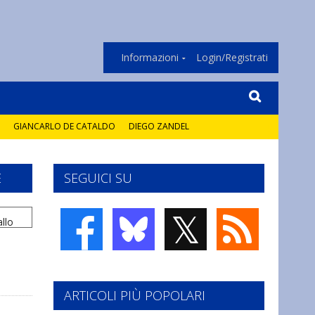
Informazioni
Login/Registrati
GIANCARLO DE CATALDO
DIEGO ZANDEL
E
SEGUICI SU
𝕏
ARTICOLI PIÙ POPOLARI