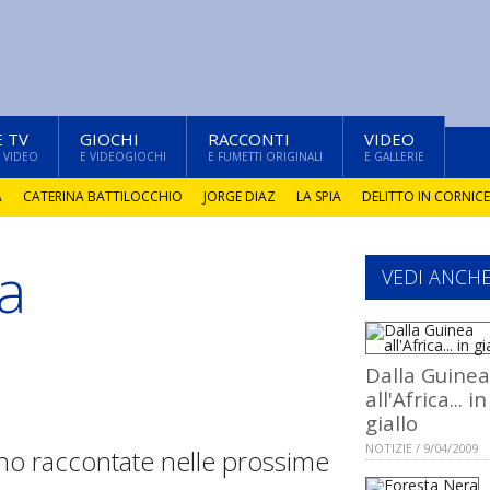
E TV
GIOCHI
RACCONTI
VIDEO
 VIDEO
E VIDEOGIOCHI
E FUMETTI ORIGINALI
E GALLERIE
A
CATERINA BATTILOCCHIO
JORGE DIAZ
LA SPIA
DELITTO IN CORNICE
ia
VEDI ANCH
Dalla Guinea
all'Africa... in
giallo
NOTIZIE / 9/04/2009
nno raccontate nelle prossime