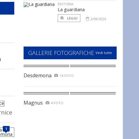
EDITORIA
La guardiana
LEGGI
2/08/2026
GALLERIE FOTOGRAFICHE
Vedi tutte
a
Desdemona
14 FOTO
Magnus
4 FOTO
rnice
1