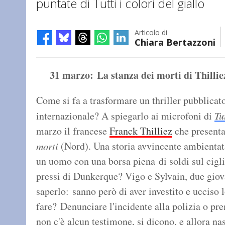
puntate di Tutti i colori del giallo
Articolo di
Chiara Bertazzoni
31 marzo: La stanza dei morti di Thillie
Come si fa a trasformare un thriller pubblicat
internazionale? A spiegarlo ai microfoni di
Tu
marzo il francese
Franck Thilliez
che presenta
(Nord). Una storia avvincente ambientata
morti
un uomo con una borsa piena di soldi sul ciglio
pressi di Dunkerque? Vigo e Sylvain, due giov
saperlo: sanno però di aver investito e ucciso 
fare? Denunciare l'incidente alla polizia o pr
non c'è alcun testimone, si dicono. e allora n