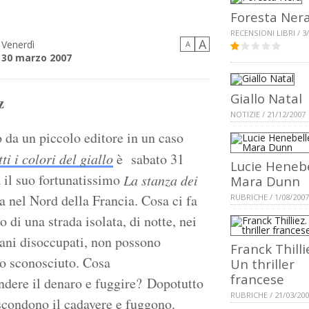
Foresta Ner
RECENSIONI LIBRI / 3
A
Venerdì
A
30 marzo 2007
Giallo Natal
z
NOTIZIE / 21/12/2007
o da un piccolo editore in un caso
tti i colori del giallo
è sabato 31
Lucie Henebe
 il suo fortunatissimo
La stanza dei
Mara Dunn
 nel Nord della Francia. Cosa ci fa
RUBRICHE / 1/08/2007
 di una strada isolata, di notte, nei
ani disoccupati, non possono
Franck Thilli
lo sconosciuto. Cosa
Un thriller
francese
endere il denaro e fuggire? Dopotutto
RUBRICHE / 21/03/20
ascondono il cadavere e fuggono.