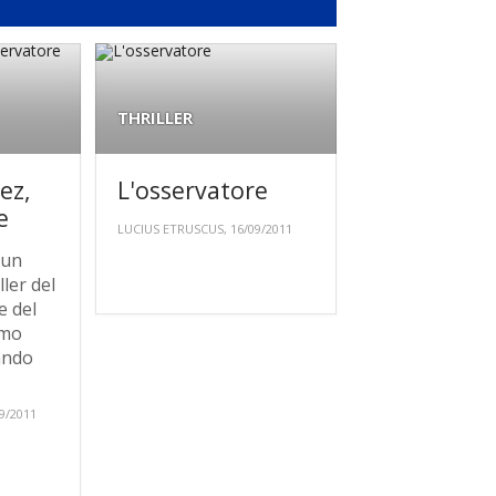
THRILLER
ez,
L'osservatore
e
LUCIUS ETRUSCUS, 16/09/2011
 un
ller del
e del
amo
ando
9/2011