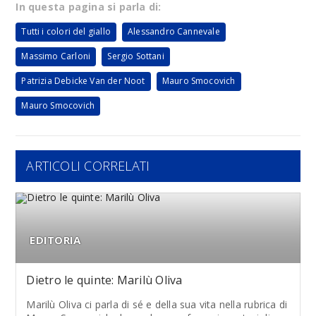
In questa pagina si parla di:
Tutti i colori del giallo
Alessandro Cannevale
Massimo Carloni
Sergio Sottani
Patrizia Debicke Van der Noot
Mauro Smocovich
Mauro Smocovich
ARTICOLI CORRELATI
EDITORIA
Dietro le quinte: Marilù Oliva
Marilù Oliva ci parla di sé e della sua vita nella rubrica di