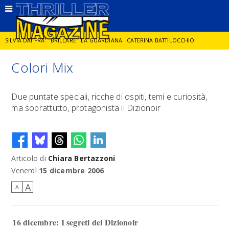
SILVIA DAI PRA'
BRILLARE
LA GUARDIANA
CATERINA BATTILOCCHIO
Colori Mix
JORGE DIAZ
LA SPIA
DELITTO IN CORNICE
GIANCARLO DE CATALDO
Due puntate speciali, ricche di ospiti, temi e curiosità,
ma soprattutto, protagonista il Dizionoir
DIEGO ZANDEL
GLI ANNI DI PIETRA
Articolo di
Chiara Bertazzoni
Venerdì
15 dicembre 2006
A
A
16 dicembre: I segreti del Dizionoir