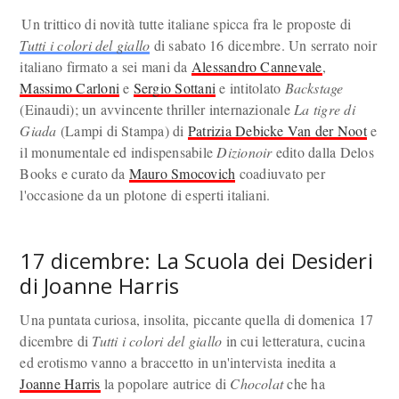
Un trittico di novità tutte italiane spicca fra le proposte di
Tutti i colori del giallo
di sabato 16 dicembre. Un serrato noir
italiano firmato a sei mani da
Alessandro Cannevale
,
Massimo Carloni
e
Sergio Sottani
e intitolato
Backstage
(Einaudi); un avvincente thriller internazionale
La tigre di
Giada
(Lampi di Stampa) di
Patrizia Debicke Van der Noot
e
il monumentale ed indispensabile
Dizionoir
edito dalla Delos
Books e curato da
Mauro Smocovich
coadiuvato per
l'occasione da un plotone di esperti italiani.
17 dicembre: La Scuola dei Desideri
di Joanne Harris
Una puntata curiosa, insolita, piccante quella di domenica 17
dicembre di
Tutti i colori del giallo
in cui letteratura, cucina
ed erotismo vanno a braccetto in un'intervista inedita a
Joanne Harris
la popolare autrice di
Chocolat
che ha