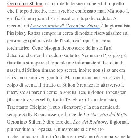
Geronimo Stilton
, i suoi difetti, le sue manie e tutto quello
che il topo detective non avrebbe confessato mai. Ma sotto le
grinfie di una giornalista d'assalto, il topo ha ceduto. A
raccontarci
La vera storia di Geronimo Stilton
è la giornalista
Pissipissy Rattaz sempre in cerca di notizie riservatissime sui
personaggi più in vista dell'Isola dei Topi. Una vera
torchiatrice. Certo bisogna riconoscere della stoffa al
detective che non ha ceduto su tutto. Nemmeno Pissipissy è
riuscita a strappare al topo alcune informazioni. La data di
nascita di Stilton rimane top-secret, inoltre non si sa ancora
chi siano i suoi veri genitori. Ma non mancano le notizie da
colpo di scena. Il ritratto di Stilton è realizzato attraverso le
interviste ai parenti come la sorella Tea, il dottor Topenstein
(il suo strizzacervelli), Kario Tenebrax (il suo dentista),
Tracotanto Tricipite (il suo allenatore) e la sua nemica di
sempre Sally Rasmaussen, editrice de
La Gazzetta del Ratto
.
Geronimo Stilton è direttore dell'
Eco del Roditore
, il giornale
più venduto a Topazia. Ultimamente si è rivelato
anche rubacuori di prim'ordine e quest'anno è comparso nella