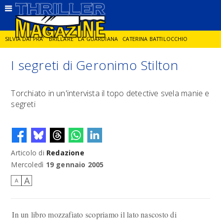
SILVIA DAI PRA'
BRILLARE
LA GUARDIANA
CATERINA BATTILOCCHIO
I segreti di Geronimo Stilton
JORGE DIAZ
LA SPIA
DELITTO IN CORNICE
GIANCARLO DE CATALDO
Torchiato in un'intervista il topo detective svela manie e
segreti
DIEGO ZANDEL
GLI ANNI DI PIETRA
Articolo di
Redazione
Mercoledì
19 gennaio 2005
A
A
In un libro mozzafiato scopriamo il lato nascosto di