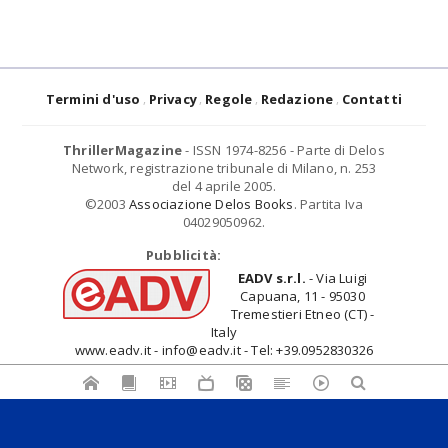
Termini d'uso
Privacy
Regole
Redazione
Contatti
ThrillerMagazine
- ISSN 1974-8256 - Parte di Delos
Network, registrazione tribunale di Milano, n. 253
del 4 aprile 2005.
©2003
Associazione Delos Books
. Partita Iva
04029050962.
Pubblicità:
EADV s.r.l.
- Via Luigi
Capuana, 11 - 95030
Tremestieri Etneo (CT) -
Italy
www.eadv.it - info@eadv.it - Tel: +39.0952830326