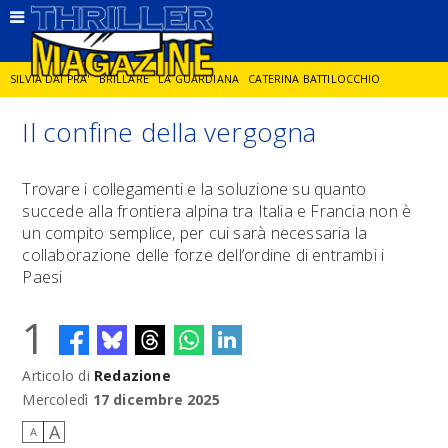
SILVIA DAI PRA'
BRILLARE
LA GUARDIANA
CATERINA BATTILOCCHIO
Il confine della vergogna
JORGE DIAZ
LA SPIA
DELITTO IN CORNICE
GIANCARLO DE CATALDO
Trovare i collegamenti e la soluzione su quanto
succede alla frontiera alpina tra Italia e Francia non è
DIEGO ZANDEL
GLI ANNI DI PIETRA
un compito semplice, per cui sarà necessaria la
collaborazione delle forze dell’ordine di entrambi i
Paesi
1
Articolo di
Redazione
Mercoledì
17 dicembre 2025
A
A