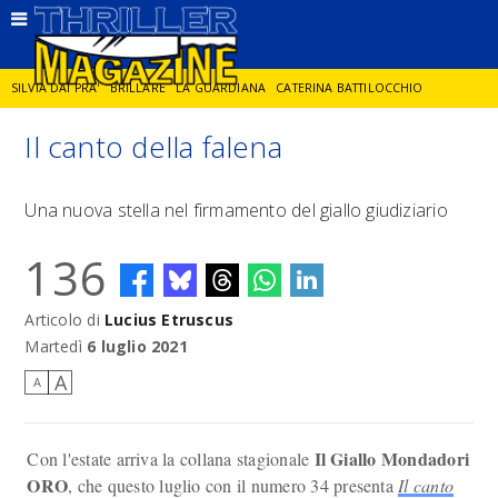
SILVIA DAI PRA'
BRILLARE
LA GUARDIANA
CATERINA BATTILOCCHIO
Il canto della falena
JORGE DIAZ
LA SPIA
DELITTO IN CORNICE
GIANCARLO DE CATALDO
Una nuova stella nel firmamento del giallo giudiziario
DIEGO ZANDEL
GLI ANNI DI PIETRA
136
Articolo di
Lucius Etruscus
Martedì
6 luglio 2021
A
A
Il Giallo Mondadori
Con l'estate arriva la collana stagionale
ORO
, che questo luglio con il numero 34 presenta
Il canto