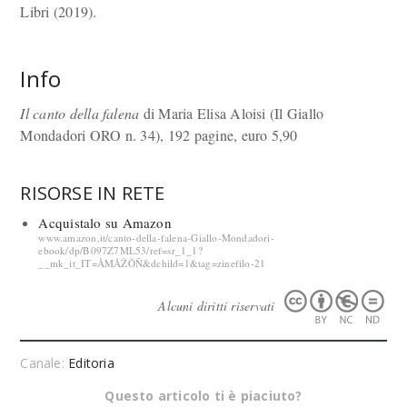
Libri (2019).
Info
Il canto della falena
di Maria Elisa Aloisi (Il Giallo
Mondadori ORO n. 34), 192 pagine, euro 5,90
RISORSE IN RETE
Acquistalo su Amazon
www.amazon.it/canto-della-falena-Giallo-Mondadori-
ebook/dp/B097Z7ML53/ref=sr_1_1?
__mk_it_IT=ÅMÅŽÕÑ&dchild=1&tag=zinefilo-21
Alcuni diritti riservati
Canale:
Editoria
Questo articolo ti è piaciuto?