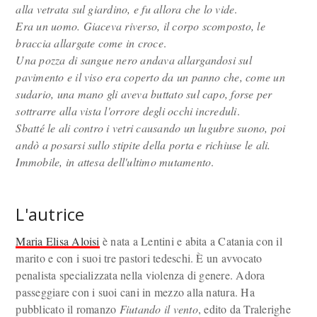
alla vetrata sul giardino, e fu allora che lo vide
.
Era un uomo. Giaceva riverso, il corpo scomposto, le
braccia allargate come in croce
.
Una pozza di sangue nero andava allargandosi sul
pavimento e il viso era coperto da un panno che, come un
sudario, una mano gli aveva buttato sul capo, forse per
sottrarre alla vista l'orrore degli occhi increduli
.
Sbatté le ali contro i vetri causando un lugubre suono, poi
andò a posarsi sullo stipite della porta e richiuse le ali.
Immobile, in attesa dell'ultimo mutamento
.
L'autrice
Maria Elisa Aloisi
è nata a Lentini e abita a Catania con il
marito e con i suoi tre pastori tedeschi. È un avvocato
penalista specializzata nella violenza di genere. Adora
passeggiare con i suoi cani in mezzo alla natura. Ha
pubblicato il romanzo
Fiutando il vento
, edito da Tralerighe