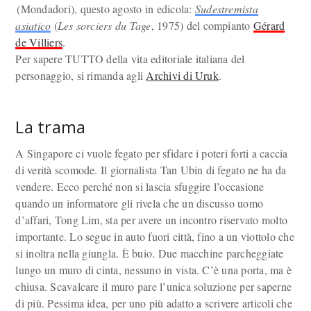
(Mondadori), questo agosto in edicola:
Sudestremista
asiatico
(
Les sorciers du Tage
, 1975) del compianto
Gérard
de Villiers
.
Per sapere TUTTO della vita editoriale italiana del
personaggio, si rimanda agli
Archivi di Uruk
.
La trama
A Singapore ci vuole fegato per sfidare i poteri forti a caccia
di verità scomode. Il giornalista Tan Ubin di fegato ne ha da
vendere. Ecco perché non si lascia sfuggire l’occasione
quando un informatore gli rivela che un discusso uomo
d’affari, Tong Lim, sta per avere un incontro riservato molto
importante. Lo segue in auto fuori città, fino a un viottolo che
si inoltra nella giungla. È buio. Due macchine parcheggiate
lungo un muro di cinta, nessuno in vista. C’è una porta, ma è
chiusa. Scavalcare il muro pare l’unica soluzione per saperne
di più. Pessima idea, per uno più adatto a scrivere articoli che