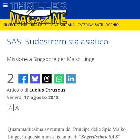
SILVIA DAI PRA'
BRILLARE
LA GUARDIANA
CATERINA BATTILOCCHIO
SAS: Sudestremista asiatico
JORGE DIAZ
LA SPIA
DELITTO IN CORNICE
GIANCARLO DE CATALDO
Missione a Singapore per Malko Linge
DIEGO ZANDEL
GLI ANNI DI PIETRA
2
Articolo di
Lucius Etruscus
Venerdì
17 agosto 2018
A
A
Quarantaduesima avventura del Principe delle Spie Malko
Linge, in questa nuova ristampa di “
Segretissimo SAS
”