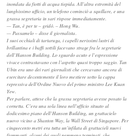
inondata da fiotti di acqua tiepida. All’altra estremità del
lunghissimo ufficio, un telefono cominciò a squillare, e una
grassa segretaria in sari rispose immediatamente
.
— Tan, è per te – gridò. – Hong Wu
.
— Passamelo – disse il giornalista
.
I suoi occhiali di tartaruga, i capelli nerissimi lustri di
brillantina e i baffi sottili facevano strage fra le segretarie
dell’Hanson Building. Lo sguardo acuto e l’espressione
vivace contrastavano con l’aspetto quasi troppo saggio. Tan
Ubin era uno dei rari giornalisti che cercavano ancora di
esercitare decentemente il loro mestiere sotto la cappa
repressiva dell’Ordine Nuovo del primo ministro Lee Kuan
Yew
.
Per parlare, attese che la grassa segretaria avesse posato la
cornetta. C’era una sola linea nell’ufficio situato al
dodicesimo piano dell’Hanson Building, un grattacielo
nuovo vicino a Shanton Way, la Wall Street di Singapore. Per
cinquecento metri era tutta un’infilata di grattacieli nuovi
fiammanti, alcuni dei quali nemmeno terminati, che