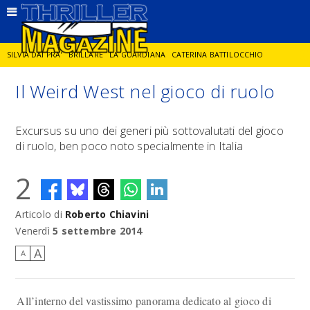
SILVIA DAI PRA'
BRILLARE
LA GUARDIANA
CATERINA BATTILOCCHIO
Il Weird West nel gioco di ruolo
JORGE DIAZ
LA SPIA
DELITTO IN CORNICE
GIANCARLO DE CATALDO
Excursus su uno dei generi più sottovalutati del gioco
di ruolo, ben poco noto specialmente in Italia
DIEGO ZANDEL
GLI ANNI DI PIETRA
2
Articolo di
Roberto Chiavini
Venerdì
5 settembre 2014
A
A
All’interno del vastissimo panorama dedicato al gioco di