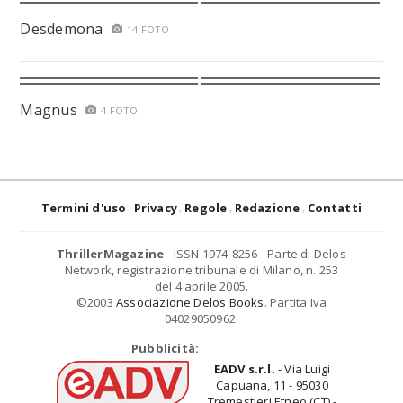
Desdemona
14 FOTO
Magnus
4 FOTO
Termini d'uso
Privacy
Regole
Redazione
Contatti
ThrillerMagazine
- ISSN 1974-8256 - Parte di Delos
Network, registrazione tribunale di Milano, n. 253
del 4 aprile 2005.
©2003
Associazione Delos Books
. Partita Iva
04029050962.
Pubblicità:
EADV s.r.l.
- Via Luigi
Capuana, 11 - 95030
Tremestieri Etneo (CT) -