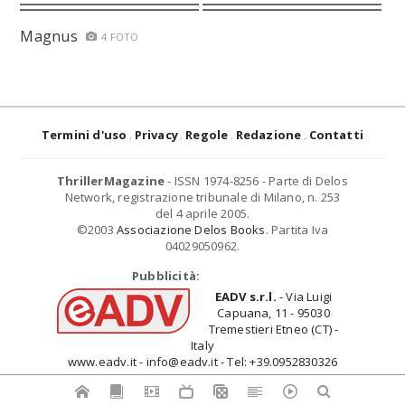
Magnus
4 FOTO
Termini d'uso
Privacy
Regole
Redazione
Contatti
ThrillerMagazine
- ISSN 1974-8256 - Parte di Delos
Network, registrazione tribunale di Milano, n. 253
del 4 aprile 2005.
©2003
Associazione Delos Books
. Partita Iva
04029050962.
Pubblicità:
EADV s.r.l.
- Via Luigi
Capuana, 11 - 95030
Tremestieri Etneo (CT) -
Italy
www.eadv.it - info@eadv.it - Tel: +39.0952830326