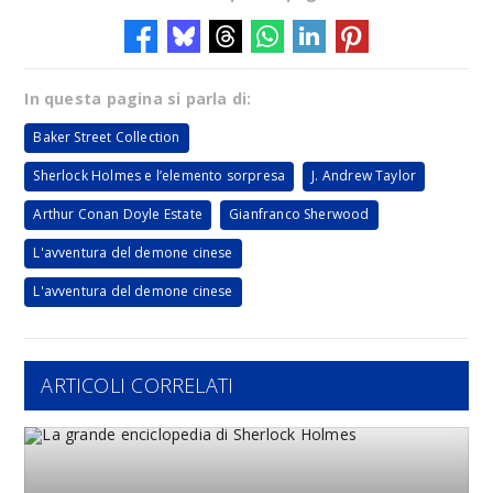
In questa pagina si parla di:
Baker Street Collection
Sherlock Holmes e l’elemento sorpresa
J. Andrew Taylor
Arthur Conan Doyle Estate
Gianfranco Sherwood
L'avventura del demone cinese
L'avventura del demone cinese
ARTICOLI CORRELATI