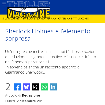
SILVIA DAI PRA'
BRILLARE
LA GUARDIANA
CATERINA BATTILOCCHIO
Sherlock Holmes e l’elemento
JORGE DIAZ
LA SPIA
DELITTO IN CORNICE
GIANCARLO DE CATALDO
sorpresa
DIEGO ZANDEL
GLI ANNI DI PIETRA
Un’indagine che mette in luce le abilità di osservazione
e deduzione del grande detective, e il suo scetticismo
nei fenomeni paranormali.
In appendice anche un racconto apocrifo di
Gianfranco Sherwood...
2
Articolo di
Redazione
Lunedì
2 dicembre 2013