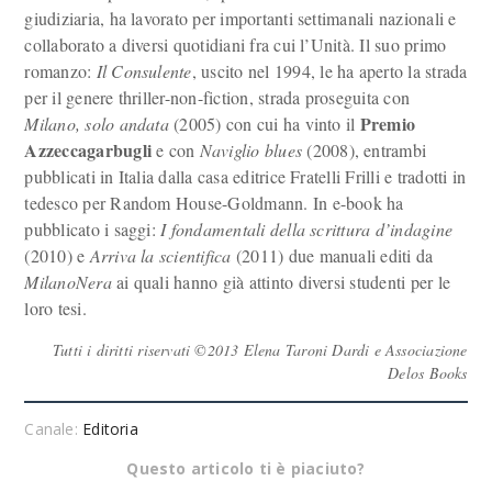
giudiziaria, ha lavorato per importanti settimanali nazionali e
collaborato a diversi quotidiani fra cui l’Unità. Il suo primo
romanzo:
Il Consulente
, uscito nel 1994, le ha aperto la strada
per il genere thriller-non-fiction, strada proseguita con
Premio
Milano, solo andata
(2005) con cui ha vinto il
Azzeccagarbugli
e con
Naviglio blues
(2008), entrambi
pubblicati in Italia dalla casa editrice Fratelli Frilli e tradotti in
tedesco per Random House-Goldmann. In e-book ha
pubblicato i saggi:
I fondamentali della scrittura d’indagine
(2010) e
Arriva la scientifica
(2011) due manuali editi da
MilanoNera
ai quali hanno già attinto diversi studenti per le
loro tesi.
Tutti i diritti riservati ©2013 Elena Taroni Dardi e Associazione
Delos Books
Canale:
Editoria
Questo articolo ti è piaciuto?