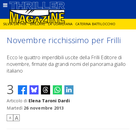
SILVIA DAI PRA'
BRILLARE
LA GUARDIANA
CATERINA BATTILOCCHIO
Novembre ricchissimo per Frilli
JORGE DIAZ
LA SPIA
DELITTO IN CORNICE
GIANCARLO DE CATALDO
Ecco le quattro imperdibili uscite della Frilli Editore di
novembre, firmate da grandi nomi del panorama giallo
DIEGO ZANDEL
GLI ANNI DI PIETRA
italiano
3
Articolo di
Elena Taroni Dardi
Martedì
26 novembre 2013
A
A