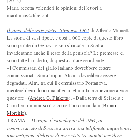
(2012).
Maria accetta volentieri le opinioni dei lettori a:
marilumas@libero.it
Il gioco delle sette pietre. Siracusa 1964
di Alberto Minnella.
La storia di sa si ripete, e così 1.000 copie di questo libro
sono partite da Genova e son sbarcate in Sicilia...
invaderanno anche il resto della penisola? Le premesse ci
sono tutte han detto, di questo autore esordiente:
«I Commissari del giallo italiano dovrebbero essere
commissariati. Sono troppi. Alcuni dovrebbero essere
degradati. Altri, tra cui il commissario Portanova,
meriterebbero dopo una attenta lettura la promozione a vice
questore» (
Andrea G. Pinketts
). «Dalla terra di Sciascia e
Camilleri un noir scritto come Dio comanda.» (
Bruno
Morchio
).
TRAMA. -
Durante il capodanno del 1964, al
commissariato di Siracusa arriva una telefonata inquietante:
una testimone dichiara di aver visto tre uomini uccidere