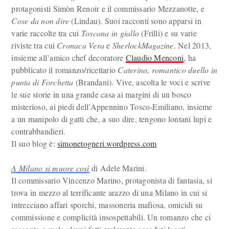
protagonisti Simòn Renoir e il commissario Mezzanotte, e
Cose da non dire
(Lindau). Suoi racconti sono apparsi in
varie raccolte tra cui
Toscana in giallo
(Frilli) e su varie
riviste tra cui
Cronaca Vera
e
SherlockMagazine
. Nel 2013,
insieme all’amico chef decoratore
Claudio Menconi
, ha
pubblicato il romanzo/ricettario
Caterino, romantico duello in
punta di Forchetta
(Brandani). Vive, ascolta le voci e scrive
le sue storie in una grande casa ai margini di un bosco
misterioso, ai piedi dell’Appennino Tosco-Emiliano, insieme
a un manipolo di gatti che, a suo dire, tengono lontani lupi e
contrabbandieri.
Il suo blog è:
simonetogneri.wordpress.com
A Milano si muore così
di Adele Marini.
Il commissario Vincenzo Marino, protagonista di fantasia, si
trova in mezzo al terrificante arazzo di una Milano in cui si
intrecciano affari sporchi, massoneria mafiosa, omicidi su
commissione e complicità insospettabili. Un romanzo che ci