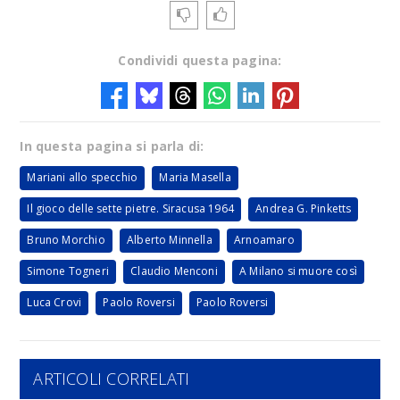
Condividi questa pagina:
In questa pagina si parla di:
Mariani allo specchio
Maria Masella
Il gioco delle sette pietre. Siracusa 1964
Andrea G. Pinketts
Bruno Morchio
Alberto Minnella
Arnoamaro
Simone Togneri
Claudio Menconi
A Milano si muore così
Luca Crovi
Paolo Roversi
Paolo Roversi
ARTICOLI CORRELATI