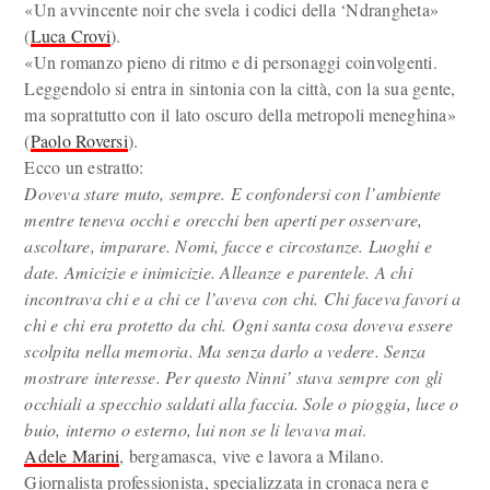
«Un avvincente noir che svela i codici della ‘Ndrangheta»
(
Luca Crovi
).
«Un romanzo pieno di ritmo e di personaggi coinvolgenti.
Leggendolo si entra in sintonia con la città, con la sua gente,
ma soprattutto con il lato oscuro della metropoli meneghina»
(
Paolo Roversi
).
Ecco un estratto:
Doveva stare muto, sempre. E confondersi con l’ambiente
mentre teneva occhi e orecchi ben aperti per osservare,
ascoltare, imparare. Nomi, facce e circostanze. Luoghi e
date. Amicizie e inimicizie. Alleanze e parentele. A chi
incontrava chi e a chi ce l’aveva con chi. Chi faceva favori a
chi e chi era protetto da chi. Ogni santa cosa doveva essere
scolpita nella memoria. Ma senza darlo a vedere. Senza
mostrare interesse. Per questo Ninni’ stava sempre con gli
occhiali a specchio saldati alla faccia. Sole o pioggia, luce o
buio, interno o esterno, lui non se li levava mai
.
Adele Marini
, bergamasca, vive e lavora a Milano.
Giornalista professionista, specializzata in cronaca nera e