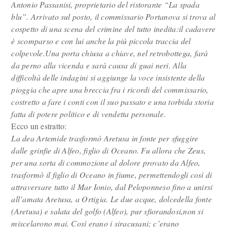
Antonio Passanisi, proprietario del ristorante “La spada
blu”. Arrivato sul posto, il commissario Portanova si trova al
cospetto di una scena del crimine del tutto inedita:il cadavere
è scomparso e con lui anche la più piccola traccia del
colpevole.Una porta chiusa a chiave, nel retrobottega, farà
da perno alla vicenda e sarà causa di guai neri. Alla
difficoltà delle indagini si aggiunge la voce insistente della
pioggia che apre una breccia fra i ricordi del commissario,
costretto a fare i conti con il suo passato e una torbida storia
fatta di potere politico e di vendetta personale
.
Ecco un estratto:
La dea Artemide trasformò Aretusa in fonte per sfuggire
dalle grinfie di Alfeo, figlio di Oceano. Fu allora che Zeus,
per una sorta di commozione al dolore provato da Alfeo,
trasformò il figlio di Oceano in fiume, permettendogli così di
attraversare tutto il Mar Ionio, dal Peloponneso fino a unirsi
all’amata Aretusa, a Ortigia. Le due acque, dolcedella fonte
(Aretusa) e salata del golfo (Alfeo), pur sfiorandosi,non si
miscelarono mai. Così erano i siracusani; c’erano