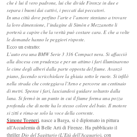
che è lui il vero padrone, lui che divide Firenze in due e
separa i buoni dai cattivi, i peccati dai peccatori
.
In una città dove perfino l’arte e l’amore stentano a trovare
la loro dimensione, l’indagine di Simòn e Mezzanotte li
porterà a capire che la verità può costare cara. E che a volte
le domande hanno le peggiori risposte
.
Ecco un estratto:
L’auto era una BMW Serie 3 316 Compact nera. Si affacciò
alla discesa con prudenza e per un attimo i fari illuminarono
le cime degli alberi dalla parte opposta del fiume. Avanzò
piano, facendo scricchiolare la ghiaia sotto le ruote. Si infilò
nella strada che costeggiava l’Arno e percorse un centinaio
di metri. Spense i fari, lasciandosi guidare soltanto dalla
luna. Si fermò in un punto in cui il fiume forma una pozza
profonda che di notte ha lo stesso colore del buio. Il motore
si zittì e rima-se solo la voce della corrente
.
Simone Togneri
, nasce a Barga, si è diplomato in pittura
all’Accademia di Belle Arti di Firenze. Ha pubblicato il
thriller
Dio del Sagittario (L’Età dell’Acquario)
, con