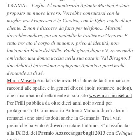
TRAMA. -
Luglio. Al commissario Antonio Mariani è stato
proposto un nuovo lavoro. Vorrebbe consultarsi con la
moglie, ma Francesca è in Corsica, con le figlie, ospite di un
cliente. E non è discorso da farsi per telefono... Mariani
dovrebbe andare, ma un omicidio lo trattiene a Genova. È
stato trovato il corpo di unuomo, privo di identità, non
lontano da Ponte dei Mille. Pochi giorni dopo c’è un secondo
omicidio: una donna uccisa nella sua casa in Val Bisagno. I
due delitti si intrecciano e spingono Antonio a porsi molte
domande su di sé
.
Maria Masella
è nata a Genova. Ha talmente tanti romanzi e
racconti alle spalle, e in generi diversi (noir, romance, action),
che rimandiamo direttamente al suo sito
www.mariamasella.it
Per Frilli pubblica da oltre dieci anni noir aventi per
protagonista il Commissario Antonio Mariani di cui alcuni
romanzi sono stati tradotti anche in Germania. Tra i vari
premi che ha vinto è doveroso citare l’ultimo: 3° classificata
Premio Azzeccargarbugli 2013
alla IX Ed. del
con
Celtique