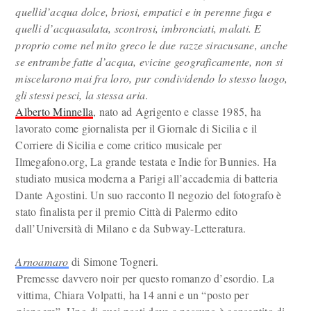
quellid’acqua dolce, briosi, empatici e in perenne fuga e
quelli d’acquasalata, scontrosi, imbronciati, malati. E
proprio come nel mito greco le due razze siracusane, anche
se entrambe fatte d’acqua, evicine geograficamente, non si
miscelarono mai fra loro, pur condividendo lo stesso luogo,
gli stessi pesci, la stessa aria
.
Alberto Minnella
, nato ad Agrigento e classe 1985, ha
lavorato come giornalista per il Giornale di Sicilia e il
Corriere di Sicilia e come critico musicale per
Ilmegafono.org, La grande testata e Indie for Bunnies. Ha
studiato musica moderna a Parigi all’accademia di batteria
Dante Agostini. Un suo racconto Il negozio del fotografo è
stato finalista per il premio Città di Palermo edito
dall’Università di Milano e da Subway-Letteratura.
Arnoamaro
di Simone Togneri.
Premesse davvero noir per questo romanzo d’esordio. La
vittima, Chiara Volpatti, ha 14 anni e un “posto per