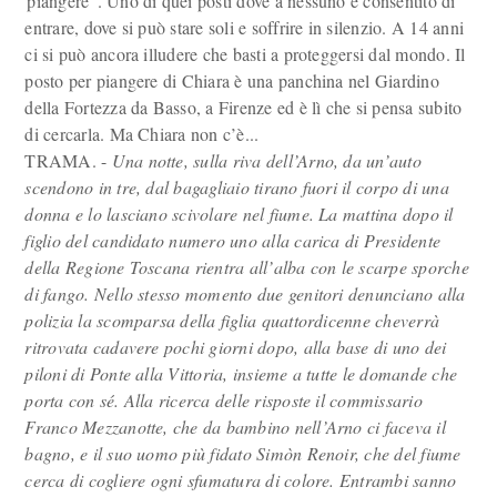
piangere”. Uno di quei posti dove a nessuno è consentito di
entrare, dove si può stare soli e soffrire in silenzio. A 14 anni
ci si può ancora illudere che basti a proteggersi dal mondo. Il
posto per piangere di Chiara è una panchina nel Giardino
della Fortezza da Basso, a Firenze ed è lì che si pensa subito
di cercarla. Ma Chiara non c’è...
TRAMA. -
Una notte, sulla riva dell’Arno, da un’auto
scendono in tre, dal bagagliaio tirano fuori il corpo di una
donna e lo lasciano scivolare nel fiume. La mattina dopo il
figlio del candidato numero uno alla carica di Presidente
della Regione Toscana rientra all’alba con le scarpe sporche
di fango. Nello stesso momento due genitori denunciano alla
polizia la scomparsa della figlia quattordicenne cheverrà
ritrovata cadavere pochi giorni dopo, alla base di uno dei
piloni di Ponte alla Vittoria, insieme a tutte le domande che
porta con sé. Alla ricerca delle risposte il commissario
Franco Mezzanotte, che da bambino nell’Arno ci faceva il
bagno, e il suo uomo più fidato Simòn Renoir, che del fiume
cerca di cogliere ogni sfumatura di colore. Entrambi sanno