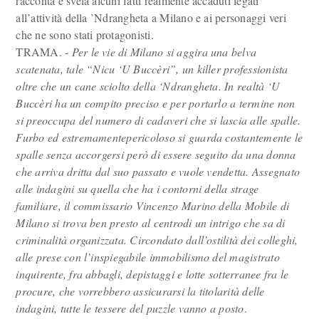
racconta e svela alcuni fatti realmente accaduti legati
all’attività della ’Ndrangheta a Milano e ai personaggi veri
che ne sono stati protagonisti.
TRAMA. -
Per le vie di Milano si aggira una belva
scatenata, tale “Nicu ‘U Buccèri”, un killer professionista
oltre che un cane sciolto della ‘Ndrangheta. In realtà ‘U
Buccèri ha un compito preciso e per portarlo a termine non
si preoccupa del numero di cadaveri che si lascia alle spalle.
Furbo ed estremamentepericoloso si guarda costantemente le
spalle senza accorgersi però di essere seguito da una donna
che arriva dritta dal suo passato e vuole vendetta. Assegnato
alle indagini su quella che ha i contorni della strage
familiare, il commissario Vincenzo Marino della Mobile di
Milano si trova ben presto al centrodi un intrigo che sa di
criminalità organizzata. Circondato dall’ostilità dei colleghi,
alle prese con l’inspiegabile immobilismo del magistrato
inquirente, fra abbagli, depistaggi e lotte sotterranee fra le
procure, che vorrebbero assicurarsi la titolarità delle
indagini, tutte le tessere del puzzle vanno a posto
.