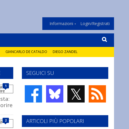
Informazioni
Login/Registrati
GIANCARLO DE CATALDO
DIEGO ZANDEL
E
SEGUICI SU
𝕏
1
ista:
orire
ARTICOLI PIÙ POPOLARI
2