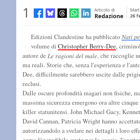
1
Articolo di
Mart
Redazione
26 f
Edizioni Clandestine ha pubblicato
Nati pe
volume di
Christopher Berry-Dee
, crimino
autore de
, che raccoglie un
Le ragioni del male
ma reali. Storie che, senza l'esperienza e l'a
Dee, difficilmente sarebbero uscite dalle prigi
reclusi.
Dalle oscure profondità magari non fisiche, m
massima sicurezza emergono ora altre cinque c
killer statunitensi. John Michael Gacy, Kenne
David Cannan, Patricia Wright hanno accettato 
autorizzandolo a svelare nei dettagli i loro ef
come l'incredibile gusto per la caccia, l'eccit