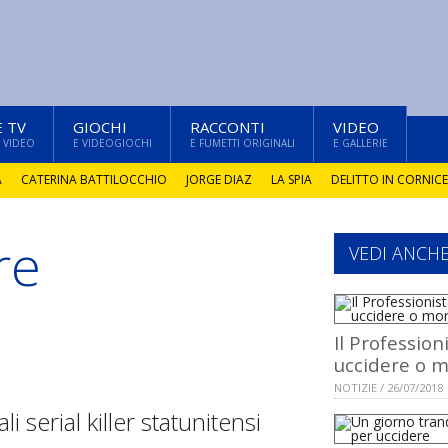
E TV
GIOCHI
RACCONTI
VIDEO
 VIDEO
E VIDEOGIOCHI
E FUMETTI ORIGINALI
E GALLERIE
A
CATERINA BATTILOCCHIO
JORGE DIAZ
LA SPIA
DELITTO IN CORNICE
re
VEDI ANCH
Il Profession
uccidere o m
NOTIZIE / 26/07/2018
i serial killer statunitensi