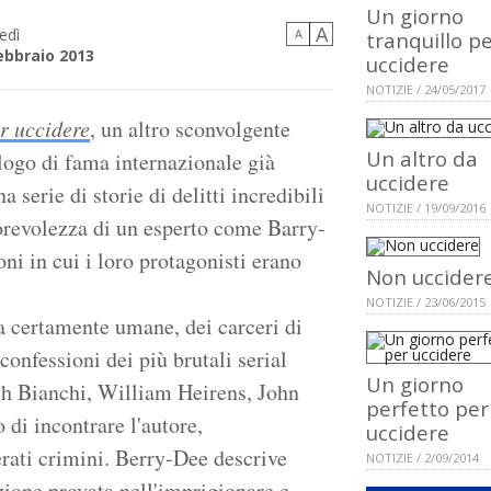
Un giorno
A
edì
A
tranquillo p
ebbraio 2013
uccidere
NOTIZIE / 24/05/2017
r uccidere
, un altro sconvolgente
Un altro da
logo di fama internazionale già
uccidere
a serie di storie di delitti incredibili
NOTIZIE / 19/09/2016
utorevolezza di un esperto come Barry-
oni in cui i loro protagonisti erano
Non uccider
NOTIZIE / 23/06/2015
a certamente umane, dei carceri di
onfessioni dei più brutali serial
Un giorno
th Bianchi, William Heirens, John
perfetto per
di incontrare l'autore,
uccidere
ferati crimini. Berry-Dee descrive
NOTIZIE / 2/09/2014
azione provata nell'imprigionare e