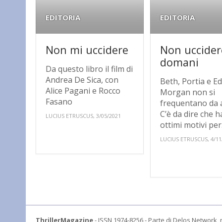
EDITORIA
EDITORIA
Non mi uccidere
Non uccider
domani
Da questo libro il film di
Andrea De Sica, con
Beth, Portia e E
Alice Pagani e Rocco
Mor­gan non si
Fasano
frequentano da 
C’è da dire che 
LUCIUS ETRUSCUS, 3/05/2021
ottimi motivi per.
LUCIUS ETRUSCUS, 4/11
ThrillerMagazine
- ISSN 1974-8256 - Parte di Delos Network, r