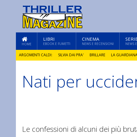
LIBRI
CINEMA
SERI
EBOOK E FUMETTI
NEWS E RECENSIONI
NEWS E
HOME
ARGOMENTI CALDI:
SILVIA DAI PRA'
BRILLARE
LA GUARDIAN
Nati per uccide
GLI ANNI DI PIETRA
Le confessioni di alcuni dei più brutal