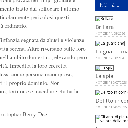
NOTIZIE
mento tratto dal soffocare l'ultimo
rticolarmente pericolosi questi
iù ordinario.
Brillare
NOTIZIE / 4/08/2026
infanzia segnata da abusi e violenze,
vita serena. Altre riversano sulle loro
La guardian
e nell'ambito domestico, elevando però
NOTIZIE / 2/08/2026
cità. Impedita la loro crescita
 stessi come persone incomprese,
La spia
tri il proprio dominio. Non
NOTIZIE / 30/07/2026
re, torturare e macellare chi ha la
Delitto in co
NOTIZIE / 13/07/2026
hristopher Berry-Dee