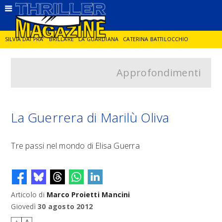
SILVIA DAI PRA'
BRILLARE
LA GUARDIANA
CATERINA BATTILOCCHIO
Approfondimenti
JORGE DIAZ
LA SPIA
DELITTO IN CORNICE
GIANCARLO DE CATALDO
DIEGO ZANDEL
GLI ANNI DI PIETRA
La Guerrera di Marilù Oliva
Tre passi nel mondo di Elisa Guerra
Articolo di
Marco Proietti Mancini
Giovedì
30 agosto 2012