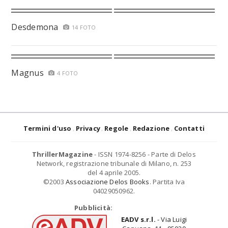
Desdemona
14 FOTO
Magnus
4 FOTO
Termini d'uso
Privacy
Regole
Redazione
Contatti
ThrillerMagazine
- ISSN 1974-8256 - Parte di Delos
Network, registrazione tribunale di Milano, n. 253
del 4 aprile 2005.
©2003
Associazione Delos Books
. Partita Iva
04029050962.
Pubblicità:
EADV s.r.l.
- Via Luigi