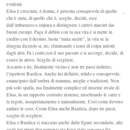
evidenti.
Elisa è cresciuta, è donna, è persona consapevole di quello
che è stata, di quello che è, sceglie, decide, esce
dall’imbarazzo e impara a distinguere i cattivi maestri dai
buoni esempi. Paga il debito con la sua vita e si mette in
credito con il destino, basta “mala suerte”, la vita se la
disegna dicendo si, no, eliminando i sensi di colpa indotti
dagli altri. Fa i conti con il suo passato e si accorge, decide, di
essere in attivo. Sceglie di scegliere.
Accanto a lei, finalmente vicino e non tre passi indietro,
l’ispettore Basilica. Anche lui definito, nitido e consapevole,
emancipato dall’ombra di mamma, moglie e tradizioni. Non
più solo spalla, ma finalmente complice ed insieme rivale di
Elisa, in un rapporto costruito insieme, mischiando le carte e
le regole, inaspettatamente e naturalmente. Così come devono
andare le cose. Come Elisa anche Basilica, dopo tre passi,
sceglie di scegliere.
Elisa e Basilica si staccano anche dalle figure secondarie, alle
quali nei primi due romanzi era forse stato concesso fin