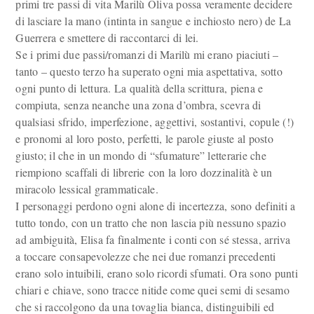
primi tre passi di vita Marilù Oliva possa veramente decidere
di lasciare la mano (intinta in sangue e inchiosto nero) de La
Guerrera e smettere di raccontarci di lei.
Se i primi due passi/romanzi di Marilù mi erano piaciuti –
tanto – questo terzo ha superato ogni mia aspettativa, sotto
ogni punto di lettura. La qualità della scrittura, piena e
compiuta, senza neanche una zona d’ombra, scevra di
qualsiasi sfrido, imperfezione, aggettivi, sostantivi, copule (!)
e pronomi al loro posto, perfetti, le parole giuste al posto
giusto; il che in un mondo di “sfumature” letterarie che
riempiono scaffali di librerie con la loro dozzinalità è un
miracolo lessical grammaticale.
I personaggi perdono ogni alone di incertezza, sono definiti a
tutto tondo, con un tratto che non lascia più nessuno spazio
ad ambiguità, Elisa fa finalmente i conti con sé stessa, arriva
a toccare consapevolezze che nei due romanzi precedenti
erano solo intuibili, erano solo ricordi sfumati. Ora sono punti
chiari e chiave, sono tracce nitide come quei semi di sesamo
che si raccolgono da una tovaglia bianca, distinguibili ed