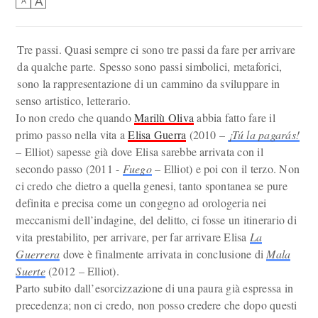
A
A
Tre passi. Quasi sempre ci sono tre passi da fare per arrivare
da qualche parte. Spesso sono passi simbolici, metaforici,
sono la rappresentazione di un cammino da sviluppare in
senso artistico, letterario.
Io non credo che quando
Marilù Oliva
abbia fatto fare il
primo passo nella vita a
Elisa Guerra
(2010 –
¡Tú la pagarás!
– Elliot) sapesse già dove Elisa sarebbe arrivata con il
secondo passo (2011 -
Fuego
– Elliot) e poi con il terzo. Non
ci credo che dietro a quella genesi, tanto spontanea se pure
definita e precisa come un congegno ad orologeria nei
meccanismi dell’indagine, del delitto, ci fosse un itinerario di
vita prestabilito, per arrivare, per far arrivare Elisa
La
Guerrera
dove è finalmente arrivata in conclusione di
Mala
Suerte
(2012 – Elliot).
Parto subito dall’esorcizzazione di una paura già espressa in
precedenza; non ci credo, non posso credere che dopo questi