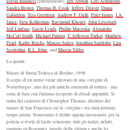
David Baldacci
(Introduzione),
Jeff Abbott
,
Lori Armstrong
,
Sandra Brown
,
Thomas H. Cook
,
Jeffery Deaver
,
Diana
Gabaldon
,
Tess Gerritsen
,
Andrew F. Gulli
,
Peter James
,
J.A.
Jance
,
Faye Kellerman
,
Raymond Khoury
,
John Lescroart
,
Jeff Lindsay
,
Gayle Lynds
,
Phillip Margolin
,
Alexander
McCall Smith
,
Michael Palmer
,
T. Jefferson Parker
,
Matthew
Pearl
,
Kathy Reichs
,
Marcus Sakey
,
Jonathan Santlofer
,
Lisa
Scottoline
,
R.L. Stine
, and
Marcia Talley
.
La quarta:
Museo di Storia Tedesca di Berlino. 1998
Il corpo di un uomo viene ritrovato in una «vergine di
Norimberga», uno dei più antichi strumenti di tortura - una
sorta di bara con l'interno ricoperto di chiodi appuntiti. Si
tratta del cadavere di Christopher Thomas, direttore del
museo di San Francisco cui la «vergine» era stata prestata
tempo prima. Nonostante il delitto appaia inconsueto, per la
polizia si rivela di facile soluzione: tutti gli indizi, infatti,
puntano su Rosemary, moglie della vittima e anche lei