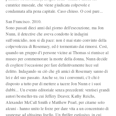
curatrice museale, che viene giudicata colpevole e
condannata alla pena capitale. Caso chiuso. O così pare...
San Francisco. 2010.
Sono passati dieci anni dal giorno dell'esecuzione, ma Jon
Nunn, il detective che aveva condotto le indagini
sull'omicidio, non si dà pace: non è mai stato convinto della
colpevolezza di Rosemary, ed è tormentato dai rimorsi. Così,
quando un gruppo d'i persone vicine ai Thomas si riunisce al
museo per commemorare la morte della donna, Nunn decide
di cogliere l'occasione per fare definitivamente luce sul
delitto. Indagando su ciò che gli amici di Rosemary sanno di
lei e del suo passato. Anche se, tra i convenuti, c'è chi è
disposto a tutto pur di mettere a tacere Jon Nunn e i suoi
dubbi... Un evento editoriale senza precedenti: ventisei grandi
autori bestseller-tra cui Jeffery Deaver, Kathy Reichs,
Alexander McCall Smith e Matthew Pearl, per citarne solo
alcuni - hanno unito le forze per dare vita a un concentrato di
suspense ad altissimo livello. Un thriller esplosivo, in cui