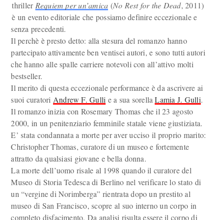
thriller
Requiem per un’amica
(
No Rest for the Dead
, 2011)
è un evento editoriale che possiamo definire eccezionale e
senza precedenti.
Il perchè è presto detto: alla stesura del romanzo hanno
partecipato attivamente ben ventisei autori, e sono tutti autori
che hanno alle spalle carriere notevoli con all’attivo molti
bestseller.
Il merito di questa eccezionale performance è da ascrivere ai
suoi curatori
Andrew F. Gulli
e a sua sorella
Lamia J. Gulli
.
Il romanzo inizia con Rosemary Thomas che il 23 agosto
2000, in un penitenziario femminile statale viene giustiziata.
E’ stata condannata a morte per aver ucciso il proprio marito:
Christopher Thomas, curatore di un museo e fortemente
attratto da qualsiasi giovane e bella donna.
La morte dell’uomo risale al 1998 quando il curatore del
Museo di Storia Tedesca di Berlino nel verificare lo stato di
un “vergine di Norimberga” rientrata dopo un prestito al
museo di San Francisco, scopre al suo interno un corpo in
completo disfacimento. Da analisi risulta essere il corpo di