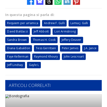
In questa pagina si parla di:
Requiem per un’amica
Andrew F. Gulli
Lamia J. Gulli
David Baldacci
Jeff Abbott
Lori Armstrong
Sandra Brown
Thomas H. Cook
Jeffery Deaver
Diana Gabaldon
Tess Gerritsen
Peter James
J.A. Jance
Faye Kellerman
Raymond Khoury
John Lescroart
Jeff Lindsay
Gayle L
ARTICOLI CORRELATI