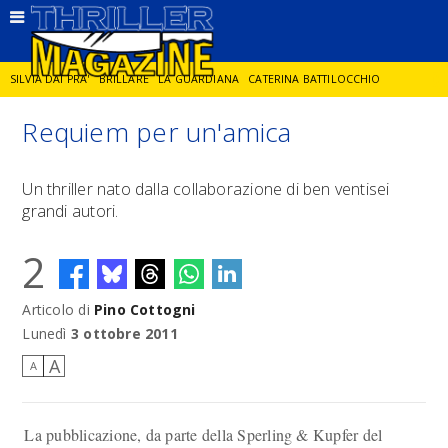
SILVIA DAI PRA'
BRILLARE
LA GUARDIANA
CATERINA BATTILOCCHIO
Requiem per un'amica
JORGE DIAZ
LA SPIA
DELITTO IN CORNICE
GIANCARLO DE CATALDO
Un thriller nato dalla collaborazione di ben ventisei
grandi autori.
DIEGO ZANDEL
GLI ANNI DI PIETRA
2
Articolo di
Pino Cottogni
Lunedì
3 ottobre 2011
A
A
La pubblicazione, da parte della Sperling & Kupfer del