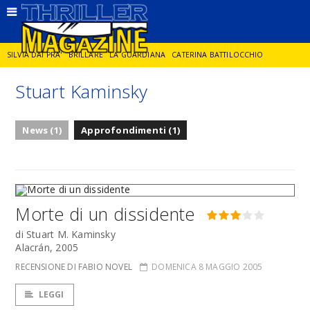
SILVIA DAI PRA'
BRILLARE
LA GUARDIANA
CATERINA BATTILOCCHIO
Stuart Kaminsky
JORGE DIAZ
LA SPIA
DELITTO IN CORNICE
GIANCARLO DE CATALDO
News (1)
Approfondimenti (1)
DIEGO ZANDEL
GLI ANNI DI PIETRA
Morte di un dissidente
di Stuart M. Kaminsky
Alacrán, 2005
RECENSIONE DI FABIO NOVEL
DOMENICA 8 MAGGIO 2005
LEGGI