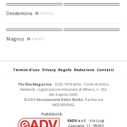
Desdemona
14 FOTO
Magnus
4 FOTO
Termini d'uso
Privacy
Regole
Redazione
Contatti
ThrillerMagazine
- ISSN 1974-8256 - Parte di Delos
Network, registrazione tribunale di Milano, n. 253
del 4 aprile 2005.
©2003
Associazione Delos Books
. Partita Iva
04029050962.
Pubblicità:
EADV s.r.l.
- Via Luigi
Capuana, 11 - 95030